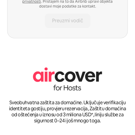
privatnosti
. Pristajem na to da Airbnb upravi objekta
dostavi moje podatke za kontakt.
Preuzmi vodič
Sveobuhvatna zaštita za domaćine. Uključuje verifikaciju
identiteta gostiju, provjeru rezervacija, Zaštitu domaćina
od oštećenja u iznosu od 3 miliona USD*, liniju službe za
sigurnost 0–24 i još mnogo toga.