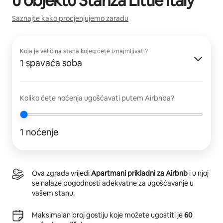
u objektu
Stanza Little Italy
Saznajte kako procjenjujemo zaradu
Koja je veličina stana kojeg ćete iznajmljivati?
1 spavaća soba
Koliko ćete noćenja ugošćavati putem Airbnba?
1 noćenje
Ova zgrada vrijedi
Apartmani prikladni za Airbnb
i u njoj
se nalaze pogodnosti adekvatne za ugošćavanje u
vašem stanu.
Maksimalan broj gostiju koje možete ugostiti je
60