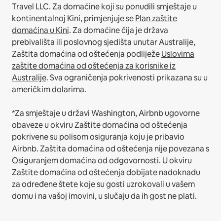
Travel LLC.
Za domaćine koji su ponudili smještaje u
kontinentalnoj Kini, primjenjuje se
Plan zaštite
domaćina u Kini
.
Za domaćine čija je država
prebivališta ili poslovnog sjedišta unutar Australije,
Zaštita domaćina od oštećenja podliježe
Uslovima
zaštite domaćina od oštećenja za korisnike iz
Australije
. Sva ograničenja pokrivenosti prikazana su u
američkim dolarima.
*Za smještaje u državi Washington, Airbnb ugovorne
obaveze u okviru Zaštite domaćina od oštećenja
pokrivene su polisom osiguranja koju je pribavio
Airbnb. Zaštita domaćina od oštećenja nije povezana s
Osiguranjem domaćina od odgovornosti. U okviru
Zaštite domaćina od oštećenja dobijate nadoknadu
za određene štete koje su gosti uzrokovali u vašem
domu i na vašoj imovini, u slučaju da ih gost ne plati.