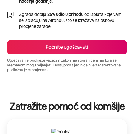
noćenja godišnje
.
Zgrada dobija
25% udio u prihodu
od isplata koje vam
se isplaćuju na Airbnbu, što se izražava na osnovu
procjene zarade.
Počnite ugošćavati
Ugošćavanje podliježe važećim zakonima i ograničenjima koja se
vremenom mogu mijenjati. Dostupnost jedinice nije zagarantovana i
podložna je promjenama.
Vaša potencijalna zarada iznosi BAM1725 mjesečno
Zatražite pomoć od komšije