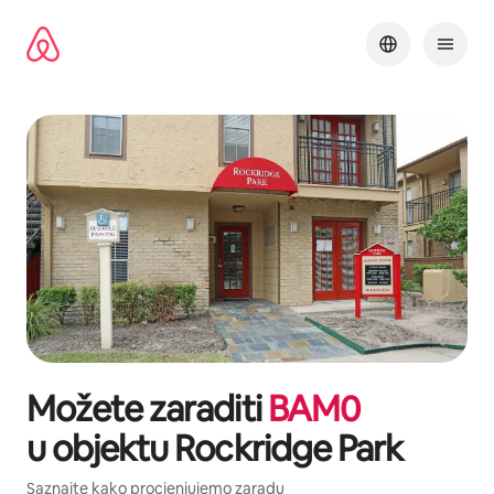
Pređi
na
sadržaj
Možete zaraditi
BAM
0
u objektu
Rockridge Park
Saznajte kako procjenjujemo zaradu