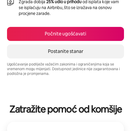
Zgrada dobija
25% udio u prihodu
od isplata koje vam
se isplaćuju na Airbnbu, što se izražava na osnovu
procjene zarade.
Počnite ugošćavati
Postanite stanar
Ugošćavanje podliježe važećim zakonima i ograničenjima koja se
vremenom mogu mijenjati. Dostupnost jedinice nije zagarantovana i
podložna je promjenama.
Vaša potencijalna zarada iznosi BAM647 mjesečno
Zatražite pomoć od komšije