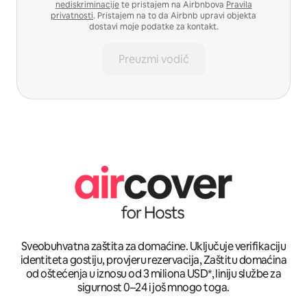
nediskriminacije
te pristajem na Airbnbova
Pravila
privatnosti
. Pristajem na to da Airbnb upravi objekta
dostavi moje podatke za kontakt.
Preuzmi vodič
Sveobuhvatna zaštita za domaćine. Uključuje verifikaciju
identiteta gostiju, provjeru rezervacija, Zaštitu domaćina
od oštećenja u iznosu od 3 miliona USD*, liniju službe za
sigurnost 0–24 i još mnogo toga.