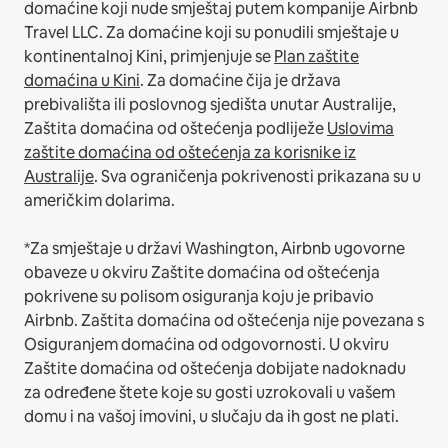
domaćine koji nude smještaj putem kompanije Airbnb
Travel LLC.
Za domaćine koji su ponudili smještaje u
kontinentalnoj Kini, primjenjuje se
Plan zaštite
domaćina u Kini
.
Za domaćine čija je država
prebivališta ili poslovnog sjedišta unutar Australije,
Zaštita domaćina od oštećenja podliježe
Uslovima
zaštite domaćina od oštećenja za korisnike iz
Australije
. Sva ograničenja pokrivenosti prikazana su u
američkim dolarima.
*Za smještaje u državi Washington, Airbnb ugovorne
obaveze u okviru Zaštite domaćina od oštećenja
pokrivene su polisom osiguranja koju je pribavio
Airbnb. Zaštita domaćina od oštećenja nije povezana s
Osiguranjem domaćina od odgovornosti. U okviru
Zaštite domaćina od oštećenja dobijate nadoknadu
za određene štete koje su gosti uzrokovali u vašem
domu i na vašoj imovini, u slučaju da ih gost ne plati.