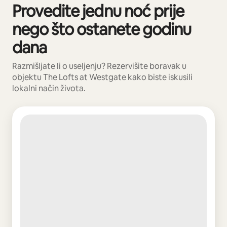
Provedite jednu noć prije
Prikazano 0 od 0 stavki
nego što ostanete godinu
dana
Razmišljate li o useljenju? Rezervišite boravak u
objektu The Lofts at Westgate kako biste iskusili
lokalni način života.