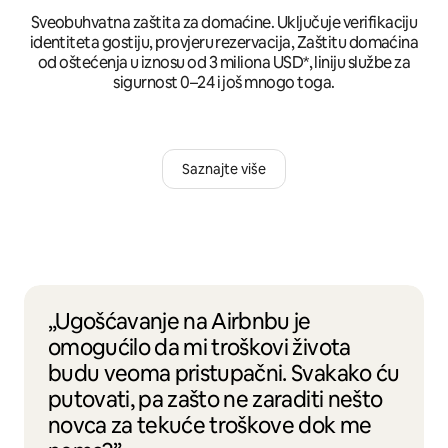
Sveobuhvatna zaštita za domaćine. Uključuje verifikaciju
identiteta gostiju, provjeru rezervacija, Zaštitu domaćina
od oštećenja u iznosu od 3 miliona USD*, liniju službe za
sigurnost 0–24 i još mnogo toga.
Saznajte više
„Ugošćavanje na Airbnbu je
omogućilo da mi troškovi života
budu veoma pristupačni. Svakako ću
putovati, pa zašto ne zaraditi nešto
novca za tekuće troškove dok me