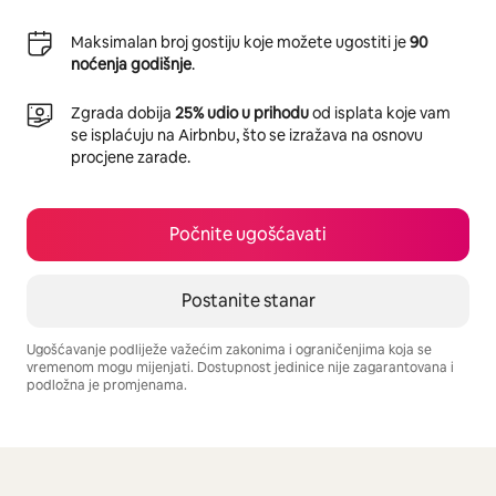
Maksimalan broj gostiju koje možete ugostiti je
90
noćenja godišnje
.
Zgrada dobija
25% udio u prihodu
od isplata koje vam
se isplaćuju na Airbnbu, što se izražava na osnovu
procjene zarade.
Počnite ugošćavati
Postanite stanar
Ugošćavanje podliježe važećim zakonima i ograničenjima koja se
vremenom mogu mijenjati. Dostupnost jedinice nije zagarantovana i
podložna je promjenama.
Vaša potencijalna zarada iznosi BAM920 mjesečno