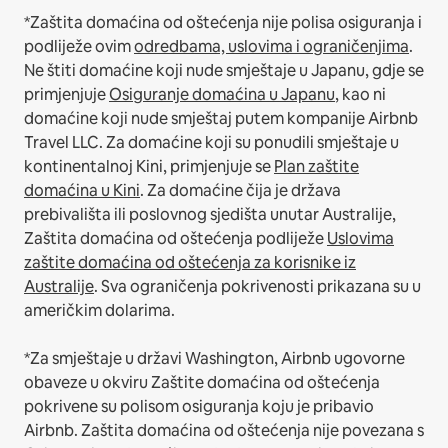
*Zaštita domaćina od oštećenja nije polisa osiguranja i
podliježe ovim
odredbama, uslovima i ograničenjima
.
Ne štiti domaćine koji nude smještaje u Japanu, gdje se
primjenjuje
Osiguranje domaćina u Japanu
, kao ni
domaćine koji nude smještaj putem kompanije Airbnb
Travel LLC.
Za domaćine koji su ponudili smještaje u
kontinentalnoj Kini, primjenjuje se
Plan zaštite
domaćina u Kini
.
Za domaćine čija je država
prebivališta ili poslovnog sjedišta unutar Australije,
Zaštita domaćina od oštećenja podliježe
Uslovima
zaštite domaćina od oštećenja za korisnike iz
Australije
. Sva ograničenja pokrivenosti prikazana su u
američkim dolarima.
*Za smještaje u državi Washington, Airbnb ugovorne
obaveze u okviru Zaštite domaćina od oštećenja
pokrivene su polisom osiguranja koju je pribavio
Airbnb. Zaštita domaćina od oštećenja nije povezana s