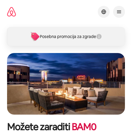
Pređi
na
sadržaj
Posebna promocija za zgrade
Možete zaraditi
BAM
0