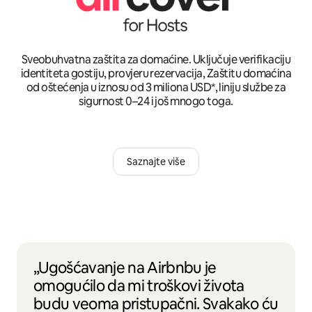
Sveobuhvatna zaštita za domaćine. Uključuje verifikaciju
identiteta gostiju, provjeru rezervacija, Zaštitu domaćina
od oštećenja u iznosu od 3 miliona USD*, liniju službe za
sigurnost 0–24 i još mnogo toga.
Saznajte više
„Ugošćavanje na Airbnbu je
omogućilo da mi troškovi života
budu veoma pristupačni. Svakako ću