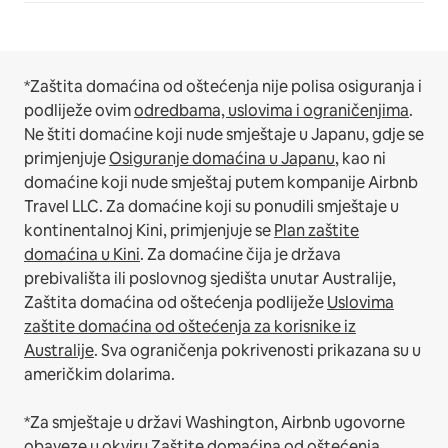
*Zaštita domaćina od oštećenja nije polisa osiguranja i
podliježe ovim
odredbama, uslovima i ograničenjima
.
Ne štiti domaćine koji nude smještaje u Japanu, gdje se
primjenjuje
Osiguranje domaćina u Japanu
, kao ni
domaćine koji nude smještaj putem kompanije Airbnb
Travel LLC.
Za domaćine koji su ponudili smještaje u
kontinentalnoj Kini, primjenjuje se
Plan zaštite
domaćina u Kini
.
Za domaćine čija je država
prebivališta ili poslovnog sjedišta unutar Australije,
Zaštita domaćina od oštećenja podliježe
Uslovima
zaštite domaćina od oštećenja za korisnike iz
Australije
. Sva ograničenja pokrivenosti prikazana su u
američkim dolarima.
*Za smještaje u državi Washington, Airbnb ugovorne
obaveze u okviru Zaštite domaćina od oštećenja