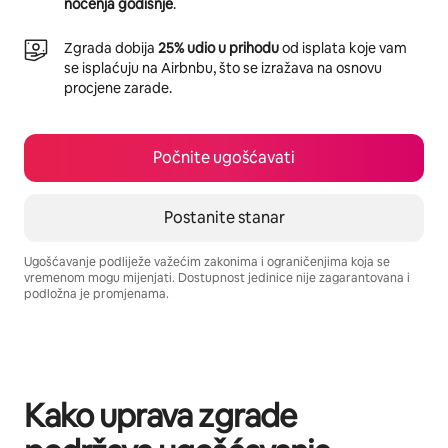
noćenja godišnje
.
Zgrada dobija
25% udio u prihodu
od isplata koje vam
se isplaćuju na Airbnbu, što se izražava na osnovu
procjene zarade.
Počnite ugošćavati
Postanite stanar
Ugošćavanje podliježe važećim zakonima i ograničenjima koja se
vremenom mogu mijenjati. Dostupnost jedinice nije zagarantovana i
podložna je promjenama.
Vaša potencijalna zarada iznosi BAM1736 mjesečno
Kako uprava zgrade