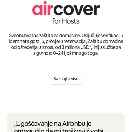
Sveobuhvatna zaštita za domaćine. Uključuje verifikaciju
identiteta gostiju, provjeru rezervacija, Zaštitu domaćina
od oštećenja u iznosu od 3 miliona USD*, liniju službe za
sigurnost 0–24 i još mnogo toga.
Saznajte više
„Ugošćavanje na Airbnbu je
omogućilo da mi troškovi života