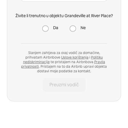
Živite li trenutno u objektu Grandeville at River Place?
Da
Ne
Slanjem zahtjeva za ovaj vodič za domaćine,
prihvatam Airbnbove
Uslove korištenja
i
Politiku
nediskriminacije
te pristajem na Airbnbova
Pravila
privatnosti
. Pristajem na to da Airbnb upravi objekta
dostavi moje podatke za kontakt.
Preuzmi vodič