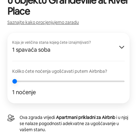
u objektu
Grandeville at River
Place
Saznajte kako procjenjujemo zaradu
Koja je veličina stana kojeg ćete iznajmljivati?
1 spavaća soba
Koliko ćete noćenja ugošćavati putem Airbnba?
1 noćenje
Ova zgrada vrijedi
Apartmani prikladni za Airbnb
i u njoj
se nalaze pogodnosti adekvatne za ugošćavanje u
vašem stanu.