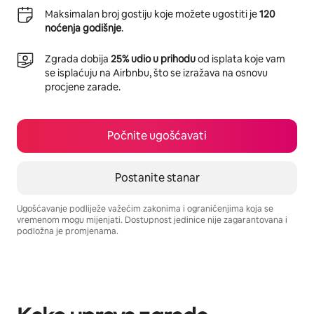
Maksimalan broj gostiju koje možete ugostiti je
120
noćenja godišnje
.
Zgrada dobija
25% udio u prihodu
od isplata koje vam
se isplaćuju na Airbnbu, što se izražava na osnovu
procjene zarade.
Počnite ugošćavati
Postanite stanar
Ugošćavanje podliježe važećim zakonima i ograničenjima koja se
vremenom mogu mijenjati. Dostupnost jedinice nije zagarantovana i
podložna je promjenama.
Vaša potencijalna zarada iznosi BAM925 mjesečno