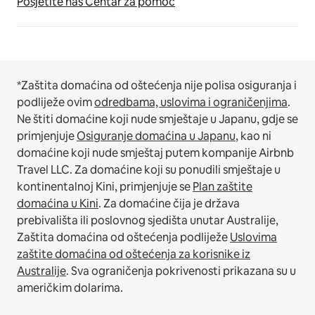
Posjetite naš Centar za pomoć
*Zaštita domaćina od oštećenja nije polisa osiguranja i
podliježe ovim
odredbama, uslovima i ograničenjima
.
Ne štiti domaćine koji nude smještaje u Japanu, gdje se
primjenjuje
Osiguranje domaćina u Japanu
, kao ni
domaćine koji nude smještaj putem kompanije Airbnb
Travel LLC.
Za domaćine koji su ponudili smještaje u
kontinentalnoj Kini, primjenjuje se
Plan zaštite
domaćina u Kini
.
Za domaćine čija je država
prebivališta ili poslovnog sjedišta unutar Australije,
Zaštita domaćina od oštećenja podliježe
Uslovima
zaštite domaćina od oštećenja za korisnike iz
Australije
. Sva ograničenja pokrivenosti prikazana su u
američkim dolarima.