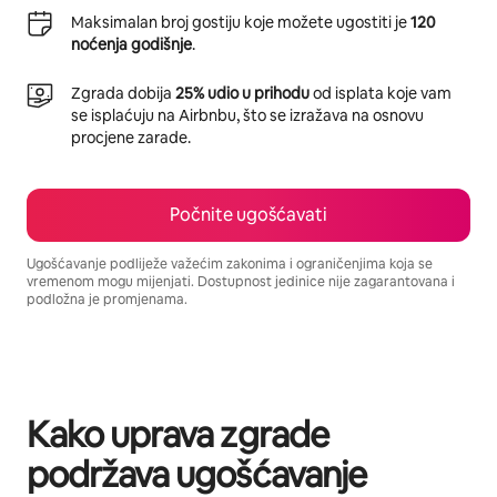
Maksimalan broj gostiju koje možete ugostiti je
120
noćenja godišnje
.
Zgrada dobija
25% udio u prihodu
od isplata koje vam
se isplaćuju na Airbnbu, što se izražava na osnovu
procjene zarade.
Počnite ugošćavati
Ugošćavanje podliježe važećim zakonima i ograničenjima koja se
vremenom mogu mijenjati. Dostupnost jedinice nije zagarantovana i
podložna je promjenama.
Vaša potencijalna zarada iznosi BAM1186 mjesečno
Kako uprava zgrade
podržava ugošćavanje