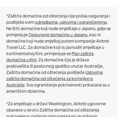
*Zaštita domaćina od oštećenja nije polisa osiguranja i
podliježe ovim
odredbama, uslovima i ograničenjima
.
Ne štiti domaćine koji nude smještaje u Japanu, gdje se
primjenjuje
Osiguranje domaćina u Japanu
, kao ni
domaćine koji nude smještaj putem kompanije Airbnb
Travel LLC.
Za domaćine koji su ponudili smještaje u
kontinentalnoj Kini, primjenjuje se
Plan zaštite
domaćina u Kini
.
Za domaćine čija je država
prebivališta ili poslovnog sjedišta unutar Australije,
Zaštita domaćina od oštećenja podliježe
Uslovima
zaštite domaćina od oštećenja za korisnike iz
Australije
. Sva ograničenja pokrivenosti prikazana su u
američkim dolarima.
*Za smještaje u državi Washington, Airbnb ugovorne
obaveze u okviru Zaštite domaćina od oštećenja
pokrivene su polisom osiguranja koju je pribavio