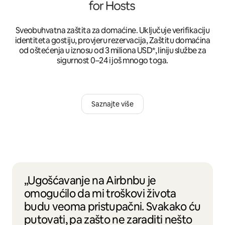
Sveobuhvatna zaštita za domaćine. Uključuje verifikaciju
identiteta gostiju, provjeru rezervacija, Zaštitu domaćina
od oštećenja u iznosu od 3 miliona USD*, liniju službe za
sigurnost 0–24 i još mnogo toga.
Saznajte više
„Ugošćavanje na Airbnbu je
omogućilo da mi troškovi života
budu veoma pristupačni. Svakako ću
putovati, pa zašto ne zaraditi nešto