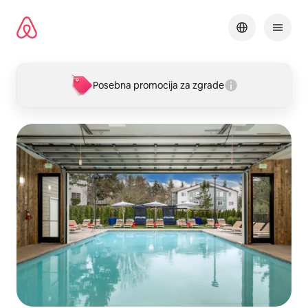
Pređi
na
sadržaj
Posebna promocija za zgrade