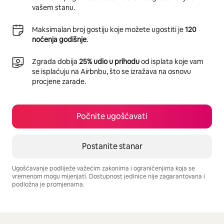
vašem stanu.
Maksimalan broj gostiju koje možete ugostiti je
120
noćenja godišnje
.
Zgrada dobija
25% udio u prihodu
od isplata koje vam
se isplaćuju na Airbnbu, što se izražava na osnovu
procjene zarade.
Počnite ugošćavati
Postanite stanar
Ugošćavanje podliježe važećim zakonima i ograničenjima koja se
vremenom mogu mijenjati. Dostupnost jedinice nije zagarantovana i
podložna je promjenama.
Vaša potencijalna zarada iznosi BAM1204 mjesečno