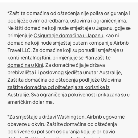
*Zaštita domaćina od oštećenja nije polisa osiguranja i
podliježe ovim
odredbama, uslovima i ograničenjima
.
Ne štiti domaćine koji nude smještaje u Japanu, gdje se
primjenjuje
Osiguranje domaćina u Japanu
, kao ni
domaćine koji nude smještaj putem kompanije Airbnb
Travel LLC.
Za domaćine koji su ponudili smještaje u
kontinentalnoj Kini, primjenjuje se
Plan zaštite
domaćina u Kini
.
Za domaćine čija je država
prebivališta ili poslovnog sjedišta unutar Australije,
Zaštita domaćina od oštećenja podliježe
Uslovima
zaštite domaćina od oštećenja za korisnike iz
Australije
. Sva ograničenja pokrivenosti prikazana su u
američkim dolarima.
*Za smještaje u državi Washington, Airbnb ugovorne
obaveze u okviru Zaštite domaćina od oštećenja
pokrivene su polisom osiguranja koju je pribavio