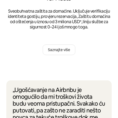
Sveobuhvatna zaštita za domaćine. Uključuje verifikaciju
identiteta gostiju, provjeru rezervacija, Zaštitu domaćina
od oštećenja u iznosu od 3 miliona USD*, liniju službe za
sigurnost 0–24 i još mnogo toga.
Saznajte više
„Ugošćavanje na Airbnbu je
omogućilo da mi troškovi života
budu veoma pristupačni. Svakako ću
putovati, pa zašto ne zaraditi nešto
novca za tekuće troškove dok me