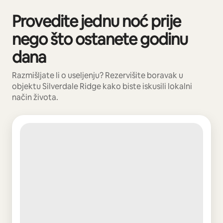
Provedite jednu noć prije
Prikazano 0 od 0 stavki
nego što ostanete godinu
dana
Razmišljate li o useljenju? Rezervišite boravak u
objektu Silverdale Ridge kako biste iskusili lokalni
način života.