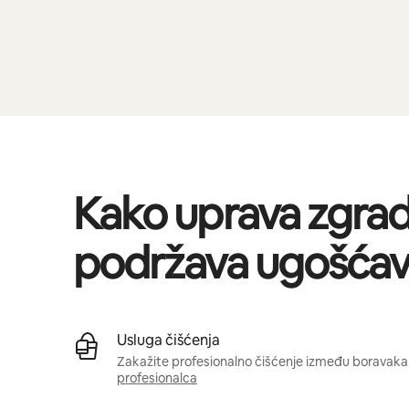
Kako uprava zgra
podržava ugošćav
Usluga čišćenja
Zakažite profesionalno čišćenje između boravaka 
profesionalca