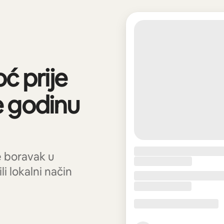
ć prije
e godinu
te boravak u
i lokalni način