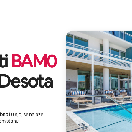
ti
BAM
0
 Desota
rbnb
i u njoj se nalaze
em stanu.