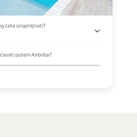
eg ćete iznajmljivati?
šćavati putem Airbnba?