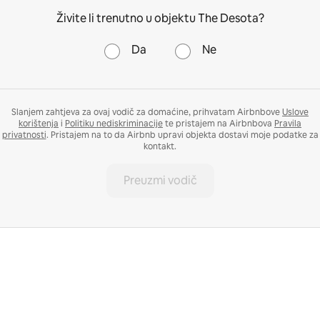
Živite li trenutno u objektu The Desota?
Da
Ne
Slanjem zahtjeva za ovaj vodič za domaćine, prihvatam Airbnbove
Uslove
korištenja
i
Politiku nediskriminacije
te pristajem na Airbnbova
Pravila
privatnosti
. Pristajem na to da Airbnb upravi objekta dostavi moje podatke za
kontakt.
Preuzmi vodič