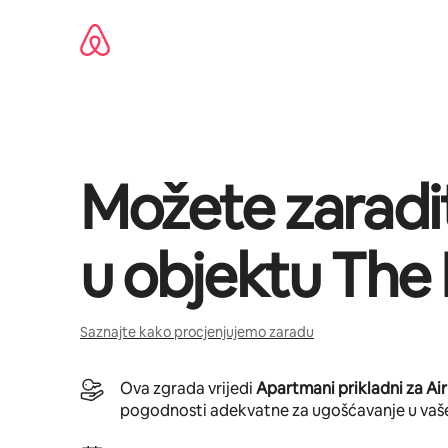
Pređi
na
sadržaj
Možete zaradi
u objektu
The
Saznajte kako procjenjujemo zaradu
Ova zgrada vrijedi
Apartmani prikladni za Ai
pogodnosti adekvatne za ugošćavanje u vaš