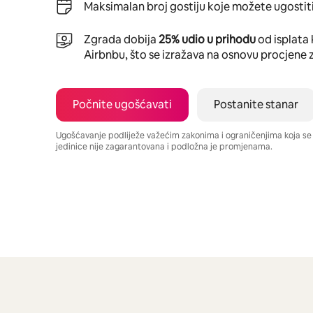
Maksimalan broj gostiju koje možete ugostiti
Zgrada dobija
25% udio u prihodu
od isplata 
Airbnbu, što se izražava na osnovu procjene 
Počnite ugošćavati
Postanite stanar
Ugošćavanje podliježe važećim zakonima i ograničenjima koja s
jedinice nije zagarantovana i podložna je promjenama.
Vaša potencijalna zarada iznosi BAM1176 mjesečno