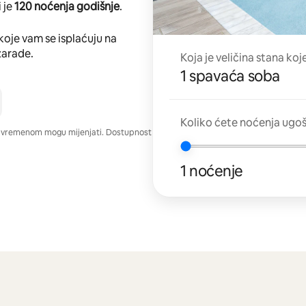
 je
120 noćenja godišnje
.
koje vam se isplaćuju na
zarade.
Koja je veličina stana koj
1 spavaća soba
Koliko ćete noćenja ugo
e vremenom mogu mijenjati. Dostupnost
1 noćenje