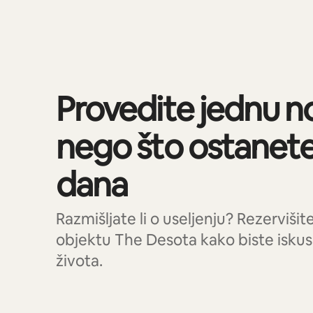
Prikazano 0 od 0 stavki
Provedite jednu no
nego što ostanet
dana
Razmišljate li o useljenju? Rezerviši
objektu The Desota kako biste iskusil
života.