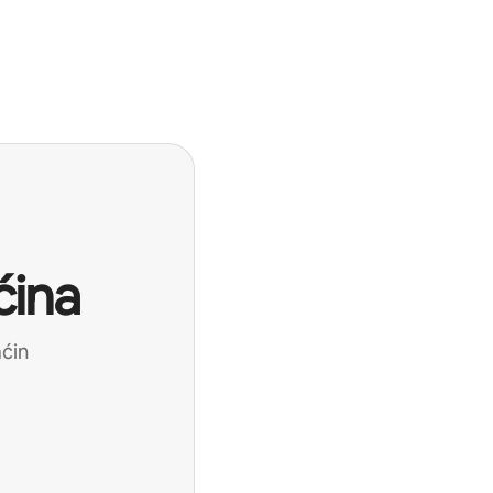
ćina
aćin