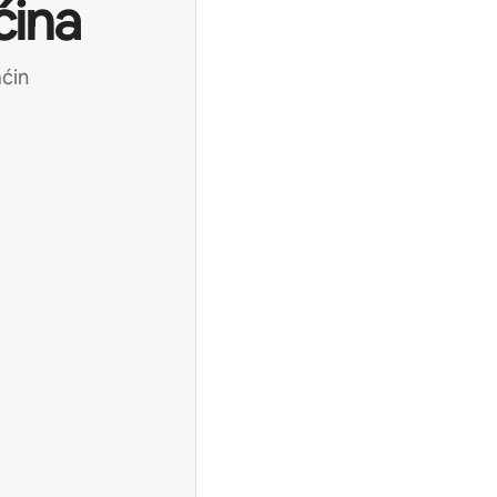
ćina
aćin