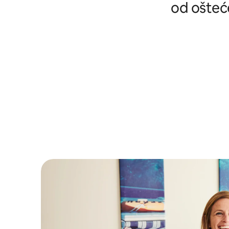
od ošteće