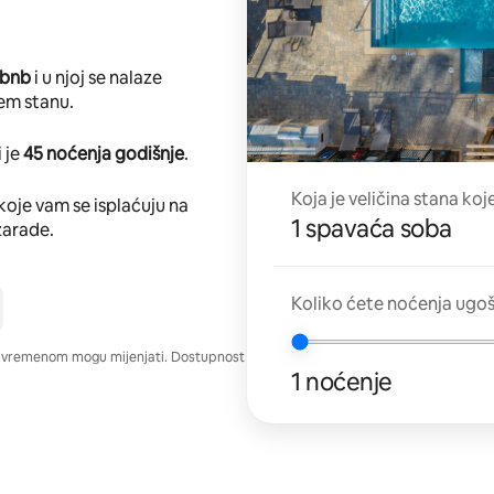
rbnb
i u njoj se nalaze
em stanu.
 je
45 noćenja godišnje
.
Koja je veličina stana koj
koje vam se isplaćuju na
1 spavaća soba
zarade.
Koliko ćete noćenja ugo
e vremenom mogu mijenjati. Dostupnost
1 noćenje