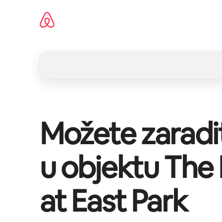
Pređi
na
sadržaj
Možete zaradi
u objektu
The 
at East Park