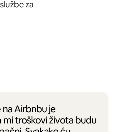
 službe za
 na Airbnbu je
 mi troškovi života budu
pačni. Svakako ću