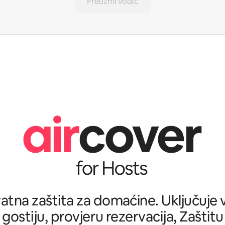
Preuzmi vodič
tna zaštita za domaćine. Uključuje ve
 gostiju, provjeru rezervacija, Zašti