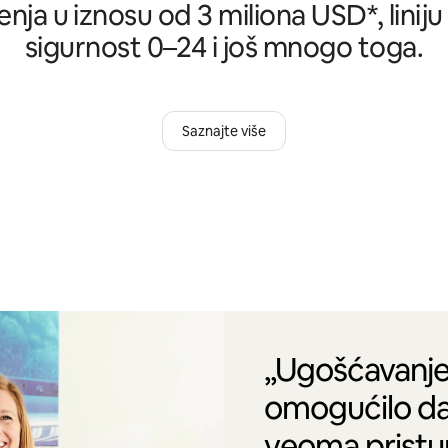
nja u iznosu od 3 miliona USD*, liniju
sigurnost 0–24 i još mnogo toga.
Saznajte više
„Ugošćavanje
omogućilo da
veoma pristu