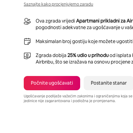
Saznajte kako procjenjujemo zaradu
Ova zgrada vrijedi
Apartmani prikladni za Ai
pogodnosti adekvatne za ugošćavanje u vaš
Maksimalan broj gostiju koje možete ugostiti
Zgrada dobija
25% udio u prihodu
od isplata 
Airbnbu, što se izražava na osnovu procjene 
Počnite ugošćavati
Postanite stanar
Ugošćavanje podliježe važećim zakonima i ograničenjima koja s
jedinice nije zagarantovana i podložna je promjenama.