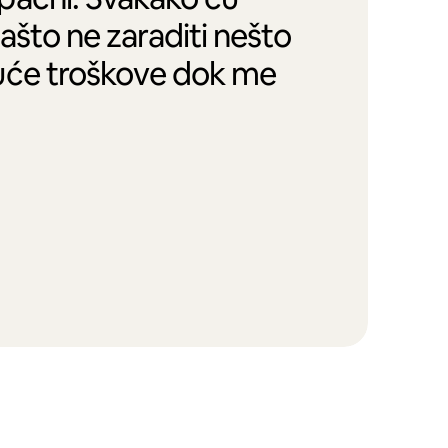
zašto ne zaraditi nešto
uće troškove dok me