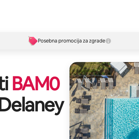
Posebna promocija za zgrade
ti
BAM
0
Delaney