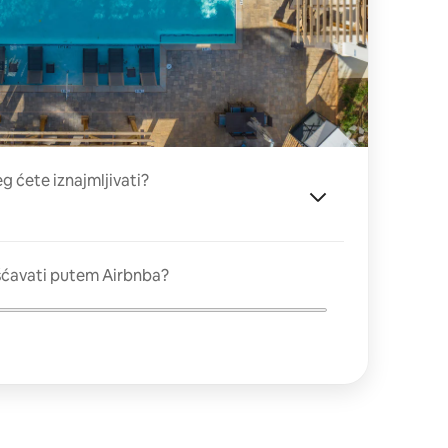
eg ćete iznajmljivati?
šćavati putem Airbnba?