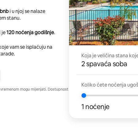
rbnb
i u njoj se nalaze
em stanu.
 je
120 noćenja godišnje
.
koje vam se isplaćuju na
zarade.
Koja je veličina stana koj
2 spavaća soba
Koliko ćete noćenja ugo
e vremenom mogu mijenjati. Dostupnost
1 noćenje