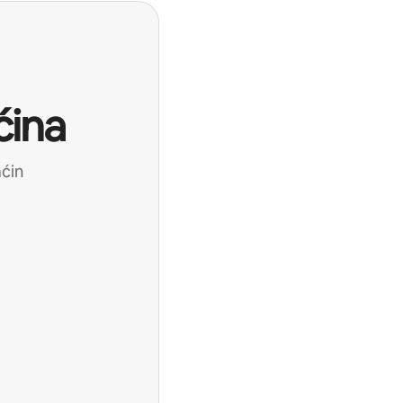
ćina
aćin