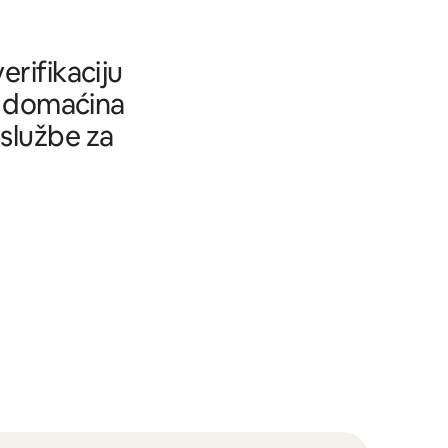
rifikaciju
tu domaćina
 službe za