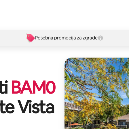
Posebna promocija za zgrade
ti
BAM
0
e Vista