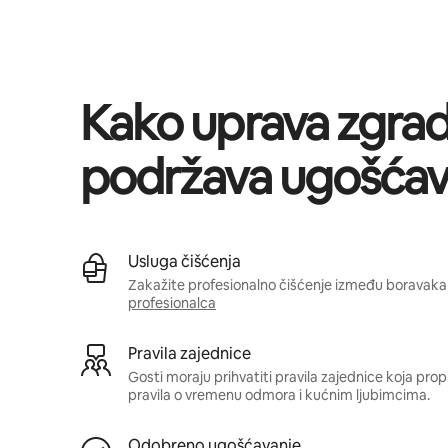
Vaša potencijalna zarada iznosi BAM2315 mjesečno
Kako uprava zgra
podržava ugošćav
Usluga čišćenja
Zakažite profesionalno čišćenje između boravaka 
profesionalca
Pravila zajednice
Gosti moraju prihvatiti pravila zajednice koja pro
pravila o vremenu odmora i kućnim ljubimcima.
Odobreno ugošćavanje