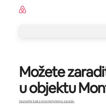
Pređi
na
sadržaj
Možete zaradi
u objektu
Mont
Saznajte kako procjenjujemo zaradu