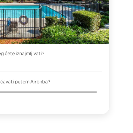
eg ćete iznajmljivati?
šćavati putem Airbnba?