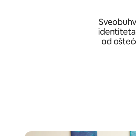
Sveobuhva
identiteta
od ošteće