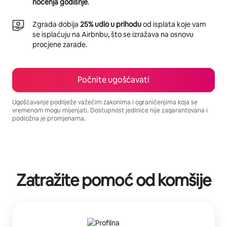
noćenja godišnje
.
Zgrada dobija
25% udio u prihodu
od isplata koje vam
se isplaćuju na Airbnbu, što se izražava na osnovu
procjene zarade.
Počnite ugošćavati
Ugošćavanje podliježe važećim zakonima i ograničenjima koja se
vremenom mogu mijenjati. Dostupnost jedinice nije zagarantovana i
podložna je promjenama.
Vaša potencijalna zarada iznosi BAM1367 mjesečno
Zatražite pomoć od komšije