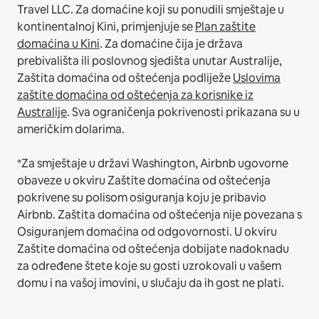
Travel LLC.
Za domaćine koji su ponudili smještaje u
kontinentalnoj Kini, primjenjuje se
Plan zaštite
domaćina u Kini
.
Za domaćine čija je država
prebivališta ili poslovnog sjedišta unutar Australije,
Zaštita domaćina od oštećenja podliježe
Uslovima
zaštite domaćina od oštećenja za korisnike iz
Australije
. Sva ograničenja pokrivenosti prikazana su u
američkim dolarima.
*Za smještaje u državi Washington, Airbnb ugovorne
obaveze u okviru Zaštite domaćina od oštećenja
pokrivene su polisom osiguranja koju je pribavio
Airbnb. Zaštita domaćina od oštećenja nije povezana s
Osiguranjem domaćina od odgovornosti. U okviru
Zaštite domaćina od oštećenja dobijate nadoknadu
za određene štete koje su gosti uzrokovali u vašem
domu i na vašoj imovini, u slučaju da ih gost ne plati.