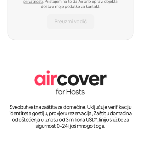
privatnosti
. Pristajem na to da Airbnb upravi objekta
dostavi moje podatke za kontakt.
Preuzmi vodič
Sveobuhvatna zaštita za domaćine. Uključuje verifikaciju
identiteta gostiju, provjeru rezervacija, Zaštitu domaćina
od oštećenja u iznosu od 3 miliona USD*, liniju službe za
sigurnost 0–24 i još mnogo toga.