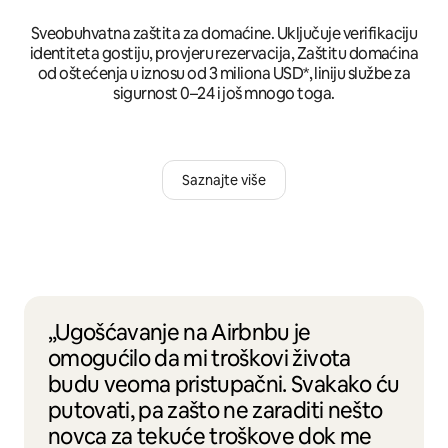
Sveobuhvatna zaštita za domaćine. Uključuje verifikaciju
identiteta gostiju, provjeru rezervacija, Zaštitu domaćina
od oštećenja u iznosu od 3 miliona USD*, liniju službe za
sigurnost 0–24 i još mnogo toga.
Saznajte više
„Ugošćavanje na Airbnbu je
omogućilo da mi troškovi života
budu veoma pristupačni. Svakako ću
putovati, pa zašto ne zaraditi nešto
novca za tekuće troškove dok me