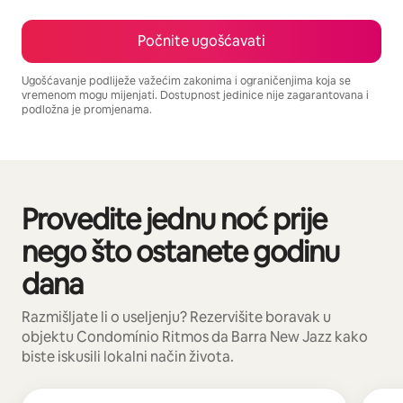
Počnite ugošćavati
Ugošćavanje podliježe važećim zakonima i ograničenjima koja se
vremenom mogu mijenjati. Dostupnost jedinice nije zagarantovana i
podložna je promjenama.
Vaša potencijalna zarada iznosi BAM374 mjesečno
Provedite jednu noć prije
Prikazano 0 od 0 stavki
nego što ostanete godinu
dana
Razmišljate li o useljenju? Rezervišite boravak u
objektu Condomínio Ritmos da Barra New Jazz kako
biste iskusili lokalni način života.