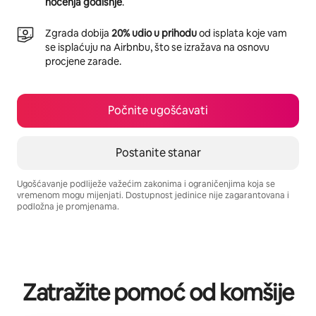
noćenja godišnje
.
Zgrada dobija
20% udio u prihodu
od isplata koje vam
se isplaćuju na Airbnbu, što se izražava na osnovu
procjene zarade.
Počnite ugošćavati
Postanite stanar
Ugošćavanje podliježe važećim zakonima i ograničenjima koja se
vremenom mogu mijenjati. Dostupnost jedinice nije zagarantovana i
podložna je promjenama.
Vaša potencijalna zarada iznosi BAM1598 mjesečno
Zatražite pomoć od komšije