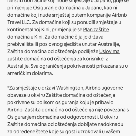
Ne štiti domaćine koji nude smještaje u Japanu, gdje se
primjenjuje
Osiguranje domaćina u Japanu
, kao ni
domaćine koji nude smještaj putem kompanije Airbnb
Travel LLC.
Za domaćine koji su ponudili smještaje u
kontinentalnoj Kini, primjenjuje se
Plan zaštite
domaćina u Kini
.
Za domaćine čija je država
prebivališta ili poslovnog sjedišta unutar Australije,
Zaštita domaćina od oštećenja podliježe
Uslovima
zaštite domaćina od oštećenja za korisnike iz
Australije
. Sva ograničenja pokrivenosti prikazana su u
američkim dolarima.
*Za smještaje u državi Washington, Airbnb ugovorne
obaveze u okviru Zaštite domaćina od oštećenja
pokrivene su polisom osiguranja koju je pribavio
Airbnb. Zaštita domaćina od oštećenja nije povezana s
Osiguranjem domaćina od odgovornosti. U okviru
Zaštite domaćina od oštećenja dobijate nadoknadu
za određene štete koje su gosti uzrokovali u vašem