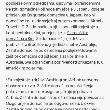
podliježe ovim
odredbama, uslovima i ograničenjima
.
Ne štiti domaćine koji nude smještaje u Japanu, gdje se
primjenjuje
Osiguranje domaćina u Japanu
, kao ni
domaćine koji nude smještaj putem kompanije Airbnb
Travel LLC.
Za domaćine koji su ponudili smještaje u
kontinentalnoj Kini, primjenjuje se
Plan zaštite
domaćina u Kini
.
Za domaćine čija je država
prebivališta ili poslovnog sjedišta unutar Australije,
Zaštita domaćina od oštećenja podliježe
Uslovima
zaštite domaćina od oštećenja za korisnike iz
Australije
. Sva ograničenja pokrivenosti prikazana su u
američkim dolarima.
*Za smještaje u državi Washington, Airbnb ugovorne
obaveze u okviru Zaštite domaćina od oštećenja
pokrivene su polisom osiguranja koju je pribavio
Airbnb. Zaštita domaćina od oštećenja nije povezana s
Osiguranjem domaćina od odgovornosti. U okviru
Zaštite domaćina od oštećenja dobijate nadoknadu