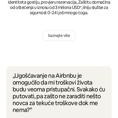
identiteta gostiju, provjeru rezervacija, Zaštitu domaćina
od oštećenja u iznosu od 3 miliona USD*, liniju službe za
sigurnost 0–24 i još mnogo toga.
Saznajte više
„Ugošćavanje na Airbnbu je
omogućilo da mi troškovi života
budu veoma pristupačni. Svakako ću
putovati, pa zašto ne zaraditi nešto
novca za tekuće troškove dok me
nema?”