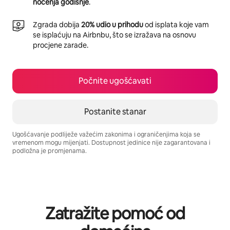
noćenja godišnje
.
Zgrada dobija
20% udio u prihodu
od isplata koje vam
se isplaćuju na Airbnbu, što se izražava na osnovu
procjene zarade.
Počnite ugošćavati
Postanite stanar
Ugošćavanje podliježe važećim zakonima i ograničenjima koja se
vremenom mogu mijenjati. Dostupnost jedinice nije zagarantovana i
podložna je promjenama.
Vaša potencijalna zarada iznosi BAM950 mjesečno
Zatražite pomoć od