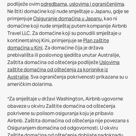
podliježe ovim
odredbama, uslovima i ograničenjima
.
Ne štiti domaćine koji nude smještaje u Japanu, gdje se
primjenjuje
Osiguranje domaćina u Japanu
, kao ni
domaćine koji nude smještaj putem kompanije Airbnb
Travel LLC.
Za domaćine koji su ponudili smještaje u
kontinentalnoj Kini, primjenjuje se
Plan zaštite
domaćina u Kini
.
Za domaćine čija je država
prebivališta ili poslovnog sjedišta unutar Australije,
Zaštita domaćina od oštećenja podliježe
Uslovima
zaštite domaćina od oštećenja za korisnike iz
Australije
. Sva ograničenja pokrivenosti prikazana su u
američkim dolarima.
*Za smještaje u državi Washington, Airbnb ugovorne
obaveze u okviru Zaštite domaćina od oštećenja
pokrivene su polisom osiguranja koju je pribavio
Airbnb. Zaštita domaćina od oštećenja nije povezana s
Osiguranjem domaćina od odgovornosti. U okviru
Zaštite domaćina od oštećenja dobijate nadoknadu