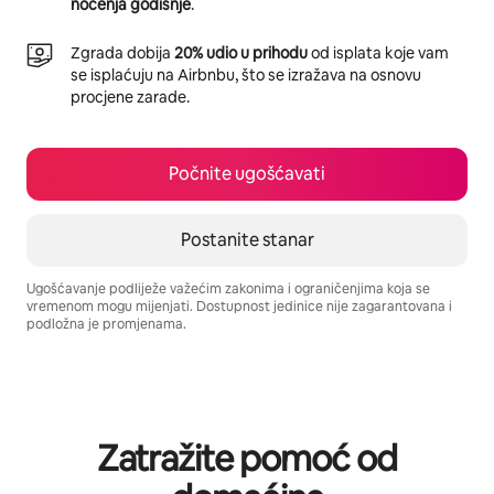
noćenja godišnje
.
Zgrada dobija
20% udio u prihodu
od isplata koje vam
se isplaćuju na Airbnbu, što se izražava na osnovu
procjene zarade.
Počnite ugošćavati
Postanite stanar
Ugošćavanje podliježe važećim zakonima i ograničenjima koja se
vremenom mogu mijenjati. Dostupnost jedinice nije zagarantovana i
podložna je promjenama.
Vaša potencijalna zarada iznosi BAM1273 mjesečno
Zatražite pomoć od