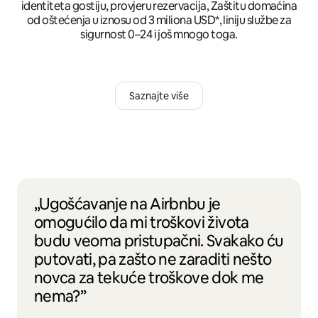
identiteta gostiju, provjeru rezervacija, Zaštitu domaćina
od oštećenja u iznosu od 3 miliona USD*, liniju službe za
sigurnost 0–24 i još mnogo toga.
Saznajte više
„Ugošćavanje na Airbnbu je
omogućilo da mi troškovi života
budu veoma pristupačni. Svakako ću
putovati, pa zašto ne zaraditi nešto
novca za tekuće troškove dok me
nema?”