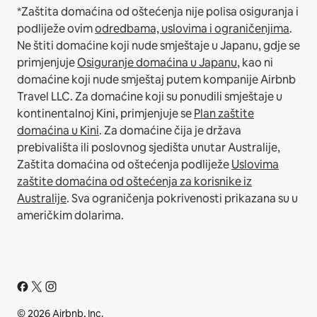
*Zaštita domaćina od oštećenja nije polisa osiguranja i
podliježe ovim
odredbama, uslovima i ograničenjima
.
Ne štiti domaćine koji nude smještaje u Japanu, gdje se
primjenjuje
Osiguranje domaćina u Japanu
, kao ni
domaćine koji nude smještaj putem kompanije Airbnb
Travel LLC.
Za domaćine koji su ponudili smještaje u
kontinentalnoj Kini, primjenjuje se
Plan zaštite
domaćina u Kini
.
Za domaćine čija je država
prebivališta ili poslovnog sjedišta unutar Australije,
Zaštita domaćina od oštećenja podliježe
Uslovima
zaštite domaćina od oštećenja za korisnike iz
Australije
. Sva ograničenja pokrivenosti prikazana su u
američkim dolarima.
© 2026 Airbnb, Inc.