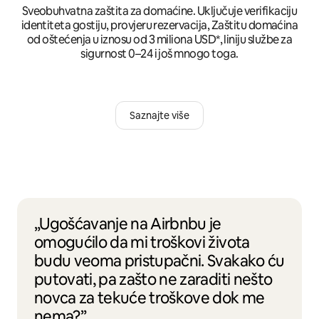
Sveobuhvatna zaštita za domaćine. Uključuje verifikaciju
identiteta gostiju, provjeru rezervacija, Zaštitu domaćina
od oštećenja u iznosu od 3 miliona USD*, liniju službe za
sigurnost 0–24 i još mnogo toga.
Saznajte više
„Ugošćavanje na Airbnbu je
omogućilo da mi troškovi života
budu veoma pristupačni. Svakako ću
putovati, pa zašto ne zaraditi nešto
novca za tekuće troškove dok me
nema?”