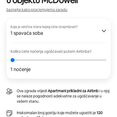
u objektu
McDowell
Saznajte kako procjenjujemo zaradu
Koja je veličina stana kojeg ćete iznajmljivati?
1 spavaća soba
Koliko ćete noćenja ugošćavati putem Airbnba?
1 noćenje
Ova zgrada vrijedi
Apartmani prikladni za Airbnb
i u njoj
se nalaze pogodnosti adekvatne za ugošćavanje u
vašem stanu.
Maksimalan broj gostiju koje možete ugostiti je
120