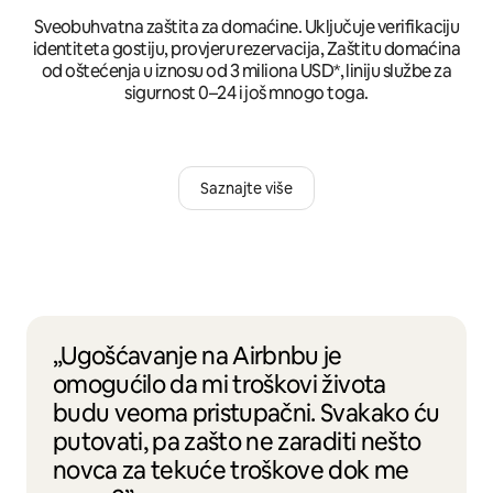
Sveobuhvatna zaštita za domaćine. Uključuje verifikaciju
identiteta gostiju, provjeru rezervacija, Zaštitu domaćina
od oštećenja u iznosu od 3 miliona USD*, liniju službe za
sigurnost 0–24 i još mnogo toga.
Saznajte više
„Ugošćavanje na Airbnbu je
omogućilo da mi troškovi života
budu veoma pristupačni. Svakako ću
putovati, pa zašto ne zaraditi nešto
novca za tekuće troškove dok me