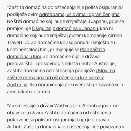
*Zaštita domaćina od oštećenja nije polisa osiguranja i
podliježe ovim
odredbama, uslovima i ograničenjima
.
Ne štiti domaćine koji nude smještaje u Japanu, gdje se
primjenjuje
Osiguranje domaćina u Japanu
, kao ni
domaćine koji nude smještaj putem kompanije Airbnb
Travel LLC.
Za domaćine koji su ponudili smještaje u
kontinentalnoj Kini, primjenjuje se
Plan zaštite
domaćina u Kini
.
Za domaćine čija je država
prebivališta ili poslovnog sjedišta unutar Australije,
Zaštita domaćina od oštećenja podliježe
Uslovima
zaštite domaćina od oštećenja za korisnike iz
Australije
. Sva ograničenja pokrivenosti prikazana su u
američkim dolarima.
*Za smještaje u državi Washington, Airbnb ugovorne
obaveze u okviru Zaštite domaćina od oštećenja
pokrivene su polisom osiguranja koju je pribavio
Airbnb. Zaštita domaćina od oštećenja nije povezana s