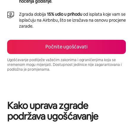
noćenja godišnje
.
Zgrada dobija
15% udio u prihodu
od isplata koje vam se
isplaćuju na Airbnbu, što se izražava na osnovu procjene
zarade.
Počnite ugošćavati
Ugošćavanje podliježe važećim zakonima i ograničenjima koja se
vremenom mogu mijenjati. Dostupnost jedinice nije zagarantovana i
podložna je promjenama.
Vaša potencijalna zarada iznosi BAM1039 mjesečno
Kako uprava zgrade
podržava ugošćavanje