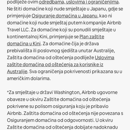
podliježe ovim
odredbama, uslovima i ograničenjima
.
Ne štiti domaćine koji nude smještaje u Japanu, gdje se
primjenjuje
Osiguranje domaćina u Japanu
, kao ni
domaćine koji nude smještaj putem kompanije Airbnb
Travel LLC.
Za domaćine koji su ponudili smještaje u
kontinentalnoj Kini, primjenjuje se
Plan zaštite
domaćina u Kini
.
Za domaćine čija je država
prebivališta ili poslovnog sjedišta unutar Australije,
Zaštita domaćina od oštećenja podliježe
Uslovima
zaštite domaćina od oštećenja za korisnike iz
Australije
. Sva ograničenja pokrivenosti prikazana su u
američkim dolarima.
*Za smještaje u državi Washington, Airbnb ugovorne
obaveze u okviru Zaštite domaćina od oštećenja
pokrivene su polisom osiguranja koju je pribavio
Airbnb. Zaštita domaćina od oštećenja nije povezana s
Osiguranjem domaćina od odgovornosti. U okviru
Zaštite domaćina od oštećenja dobijate nadoknadu