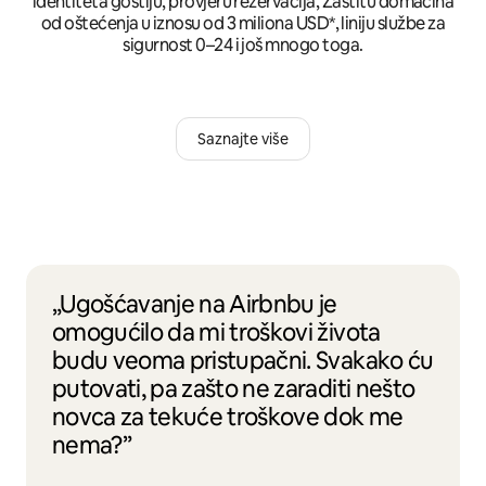
identiteta gostiju, provjeru rezervacija, Zaštitu domaćina
od oštećenja u iznosu od 3 miliona USD*, liniju službe za
sigurnost 0–24 i još mnogo toga.
Saznajte više
„Ugošćavanje na Airbnbu je
omogućilo da mi troškovi života
budu veoma pristupačni. Svakako ću
putovati, pa zašto ne zaraditi nešto
novca za tekuće troškove dok me
nema?”