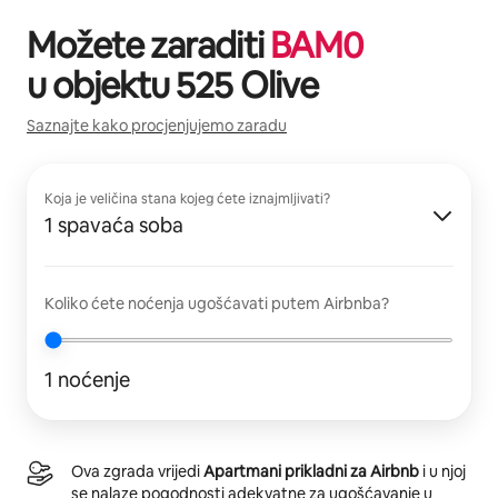
Možete zaraditi
BAM
0
u objektu
525 Olive
Saznajte kako procjenjujemo zaradu
Koja je veličina stana kojeg ćete iznajmljivati?
1 spavaća soba
Koliko ćete noćenja ugošćavati putem Airbnba?
1 noćenje
Ova zgrada vrijedi
Apartmani prikladni za Airbnb
i u njoj
se nalaze pogodnosti adekvatne za ugošćavanje u