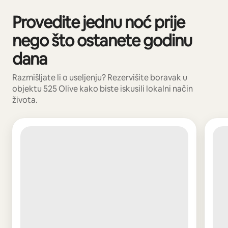
Provedite jednu noć prije
Prikazano 0 od 0 stavki
nego što ostanete godinu
dana
Razmišljate li o useljenju? Rezervišite boravak u
objektu 525 Olive kako biste iskusili lokalni način
života.