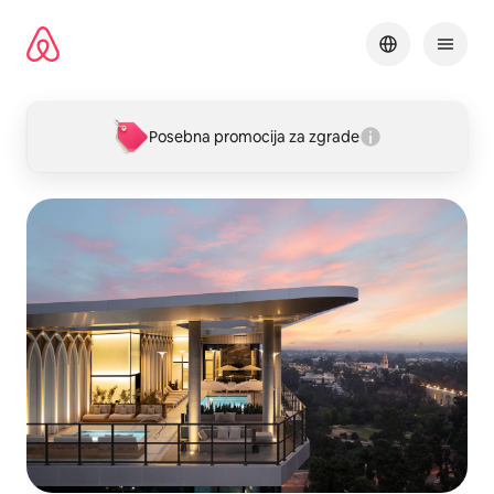
Pređi
na
sadržaj
Posebna promocija za zgrade