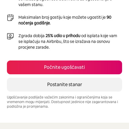
vašem stanu.
Maksimalan broj gostiju koje možete ugostiti je
90
noćenja godišnje
.
Zgrada dobija
25% udio u prihodu
od isplata koje vam
se isplaćuju na Airbnbu, što se izražava na osnovu
procjene zarade.
Počnite ugošćavati
Postanite stanar
Ugošćavanje podliježe važećim zakonima i ograničenjima koja se
vremenom mogu mijenjati. Dostupnost jedinice nije zagarantovana i
podložna je promjenama.
Vaša potencijalna zarada iznosi BAM2214 mjesečno