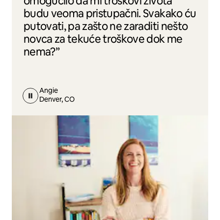
omogućilo da mi troškovi života
budu veoma pristupačni. Svakako ću
putovati, pa zašto ne zaraditi nešto
novca za tekuće troškove dok me
nema?”
Angie
Denver, CO