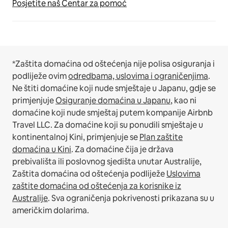
Posjetite naš Centar za pomoć
*Zaštita domaćina od oštećenja nije polisa osiguranja i
podliježe ovim
odredbama, uslovima i ograničenjima
.
Ne štiti domaćine koji nude smještaje u Japanu, gdje se
primjenjuje
Osiguranje domaćina u Japanu
, kao ni
domaćine koji nude smještaj putem kompanije Airbnb
Travel LLC.
Za domaćine koji su ponudili smještaje u
kontinentalnoj Kini, primjenjuje se
Plan zaštite
domaćina u Kini
.
Za domaćine čija je država
prebivališta ili poslovnog sjedišta unutar Australije,
Zaštita domaćina od oštećenja podliježe
Uslovima
zaštite domaćina od oštećenja za korisnike iz
Australije
. Sva ograničenja pokrivenosti prikazana su u
američkim dolarima.