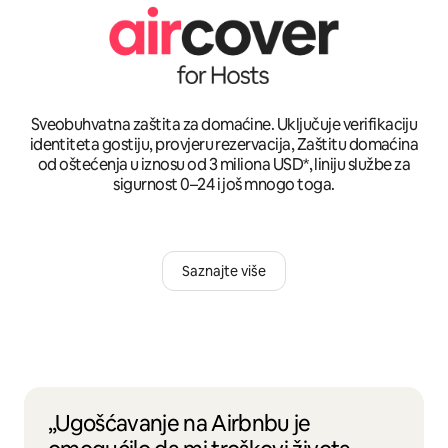
Sveobuhvatna zaštita za domaćine. Uključuje verifikaciju
identiteta gostiju, provjeru rezervacija, Zaštitu domaćina
od oštećenja u iznosu od 3 miliona USD*, liniju službe za
sigurnost 0–24 i još mnogo toga.
Saznajte više
„Ugošćavanje na Airbnbu je