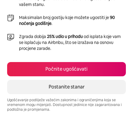
vašem stanu.
Maksimalan broj gostiju koje možete ugostiti je
90
noćenja godišnje
.
Zgrada dobija
25% udio u prihodu
od isplata koje vam
se isplaćuju na Airbnbu, što se izražava na osnovu
procjene zarade.
Počnite ugošćavati
Postanite stanar
Ugošćavanje podliježe važećim zakonima i ograničenjima koja se
vremenom mogu mijenjati. Dostupnost jedinice nije zagarantovana i
podložna je promjenama.
Vaša potencijalna zarada iznosi BAM842 mjesečno