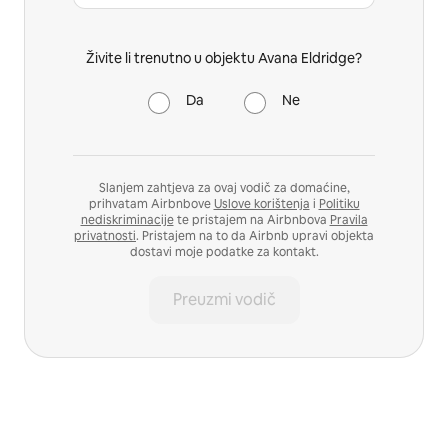
Živite li trenutno u objektu Avana Eldridge?
Da
Ne
Slanjem zahtjeva za ovaj vodič za domaćine,
prihvatam Airbnbove
Uslove korištenja
i
Politiku
nediskriminacije
te pristajem na Airbnbova
Pravila
privatnosti
. Pristajem na to da Airbnb upravi objekta
dostavi moje podatke za kontakt.
Preuzmi vodič