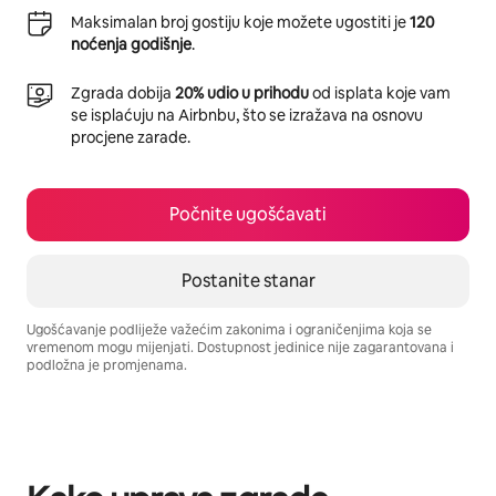
Maksimalan broj gostiju koje možete ugostiti je
120
noćenja godišnje
.
Zgrada dobija
20% udio u prihodu
od isplata koje vam
se isplaćuju na Airbnbu, što se izražava na osnovu
procjene zarade.
Počnite ugošćavati
Postanite stanar
Ugošćavanje podliježe važećim zakonima i ograničenjima koja se
vremenom mogu mijenjati. Dostupnost jedinice nije zagarantovana i
podložna je promjenama.
Vaša potencijalna zarada iznosi BAM1242 mjesečno