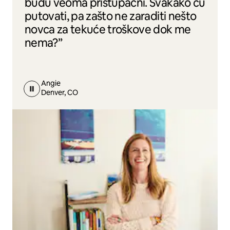
budu veoma pristupačni. Svakako ću
putovati, pa zašto ne zaraditi nešto
novca za tekuće troškove dok me
nema?”
Angie
Denver, CO