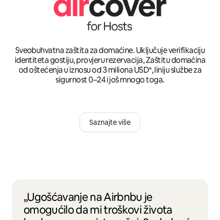
Sveobuhvatna zaštita za domaćine. Uključuje verifikaciju
identiteta gostiju, provjeru rezervacija, Zaštitu domaćina
od oštećenja u iznosu od 3 miliona USD*, liniju službe za
sigurnost 0–24 i još mnogo toga.
Saznajte više
„Ugošćavanje na Airbnbu je
omogućilo da mi troškovi života