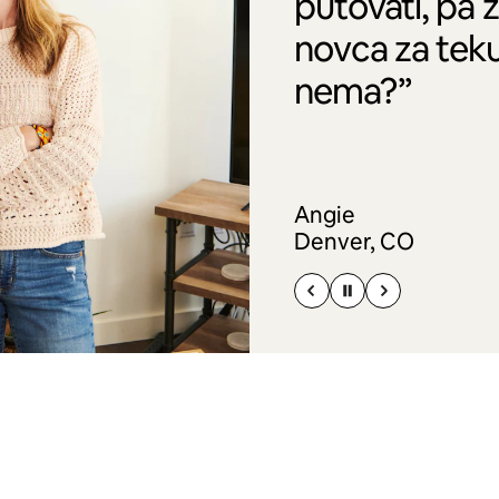
putovati, pa 
novca za tek
nema?”
Angie
Denver, CO