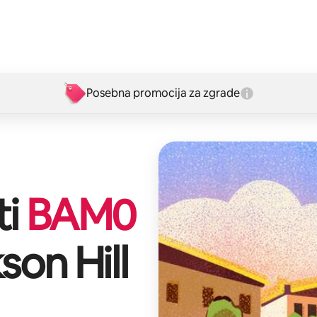
Posebna promocija za zgrade
ti
BAM
0
son Hill