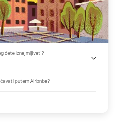
eg ćete iznajmljivati?
šćavati putem Airbnba?