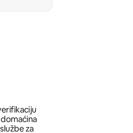
rifikaciju
tu domaćina
 službe za