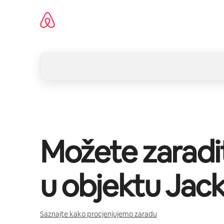
Pređi
na
sadržaj
Možete zaradi
u objektu
Jack
Saznajte kako procjenjujemo zaradu