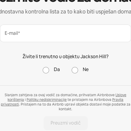
nostavna kontrolna lista za to kako biti uspješan dom
E-mail*
Živite li trenutno u objektu Jackson Hill?
Da
Ne
Slanjem zahtjeva za ovaj vodič za domaćine, prihvatam Airbnbove
Uslove
korištenja
i
Politiku nediskriminacije
te pristajem na Airbnbova
Pravila
privatnosti
. Pristajem na to da Airbnb upravi objekta dostavi moje podatke za
kontakt.
Preuzmi vodič