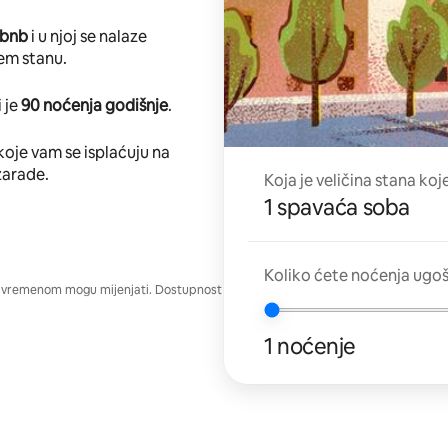
rbnb
i u njoj se nalaze
em stanu.
 je
90 noćenja godišnje
.
koje vam se isplaćuju na
zarade.
Koja je veličina stana koj
1 spavaća soba
Koliko ćete noćenja ugo
e vremenom mogu mijenjati. Dostupnost
1 noćenje