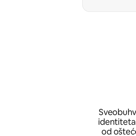
Sveobuhva
identiteta
od ošteće