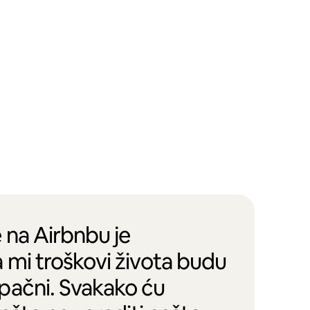
 na Airbnbu je
 mi troškovi života budu
pačni. Svakako ću