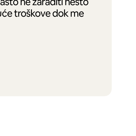
zašto ne zaraditi nešto
uće troškove dok me