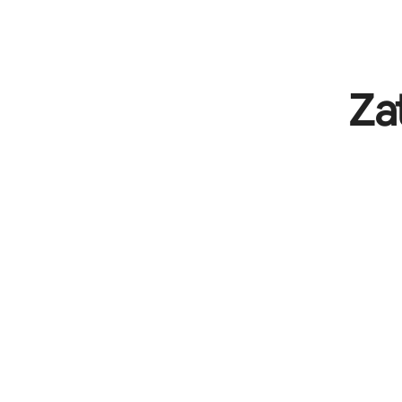
Vaša potencijalna zarada iznosi BAM1348 mjesečno
Za