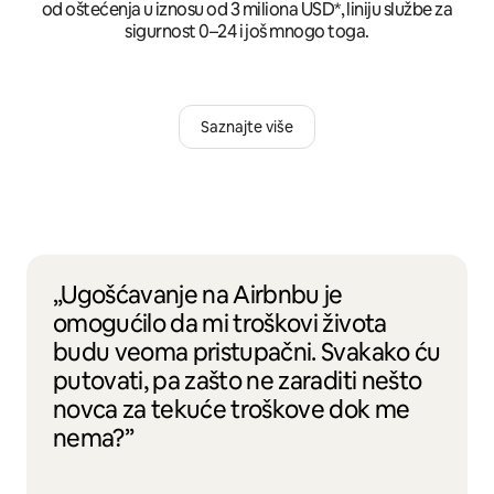
od oštećenja u iznosu od 3 miliona USD*, liniju službe za
sigurnost 0–24 i još mnogo toga.
Saznajte više
„Ugošćavanje na Airbnbu je
omogućilo da mi troškovi života
budu veoma pristupačni. Svakako ću
putovati, pa zašto ne zaraditi nešto
novca za tekuće troškove dok me
nema?”