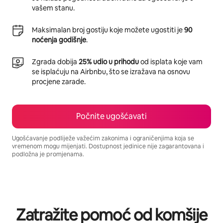
vašem stanu.
Maksimalan broj gostiju koje možete ugostiti je
90
noćenja godišnje
.
Zgrada dobija
25% udio u prihodu
od isplata koje vam
se isplaćuju na Airbnbu, što se izražava na osnovu
procjene zarade.
Počnite ugošćavati
Ugošćavanje podliježe važećim zakonima i ograničenjima koja se
vremenom mogu mijenjati. Dostupnost jedinice nije zagarantovana i
podložna je promjenama.
Vaša potencijalna zarada iznosi BAM1009 mjesečno
Zatražite pomoć od komšije