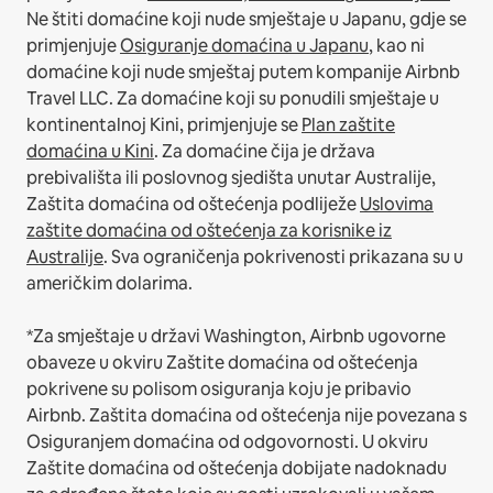
Ne štiti domaćine koji nude smještaje u Japanu, gdje se
primjenjuje
Osiguranje domaćina u Japanu
, kao ni
domaćine koji nude smještaj putem kompanije Airbnb
Travel LLC.
Za domaćine koji su ponudili smještaje u
kontinentalnoj Kini, primjenjuje se
Plan zaštite
domaćina u Kini
.
Za domaćine čija je država
prebivališta ili poslovnog sjedišta unutar Australije,
Zaštita domaćina od oštećenja podliježe
Uslovima
zaštite domaćina od oštećenja za korisnike iz
Australije
. Sva ograničenja pokrivenosti prikazana su u
američkim dolarima.
*Za smještaje u državi Washington, Airbnb ugovorne
obaveze u okviru Zaštite domaćina od oštećenja
pokrivene su polisom osiguranja koju je pribavio
Airbnb. Zaštita domaćina od oštećenja nije povezana s
Osiguranjem domaćina od odgovornosti. U okviru
Zaštite domaćina od oštećenja dobijate nadoknadu