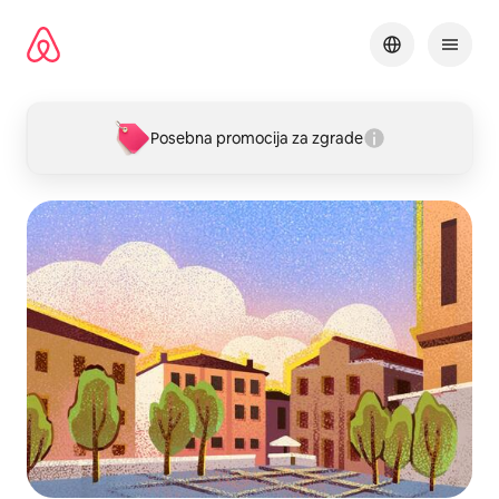
Pređi
na
sadržaj
Posebna promocija za zgrade