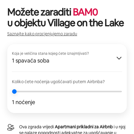
Možete zaraditi
BAM
0
u objektu
Village on the Lake
Saznajte kako procjenjujemo zaradu
Koja je veličina stana kojeg ćete iznajmljivati?
1 spavaća soba
Koliko ćete noćenja ugošćavati putem Airbnba?
1 noćenje
Ova zgrada vrijedi
Apartmani prikladni za Airbnb
i u njoj
se nalaze pogodnosti adekvatne za ugošćavanje u