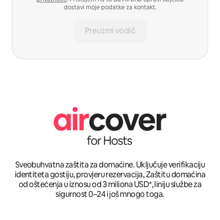
dostavi moje podatke za kontakt.
Preuzmi vodič
Sveobuhvatna zaštita za domaćine. Uključuje verifikaciju
identiteta gostiju, provjeru rezervacija, Zaštitu domaćina
od oštećenja u iznosu od 3 miliona USD*, liniju službe za
sigurnost 0–24 i još mnogo toga.