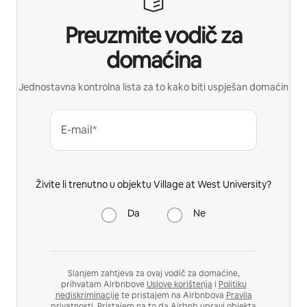
Preuzmite vodič za
domaćina
Jednostavna kontrolna lista za to kako biti uspješan domaćin
E-mail*
Živite li trenutno u objektu Village at West University?
Da
Ne
Slanjem zahtjeva za ovaj vodič za domaćine,
prihvatam Airbnbove
Uslove korištenja
i
Politiku
nediskriminacije
te pristajem na Airbnbova
Pravila
privatnosti
. Pristajem na to da Airbnb upravi objekta