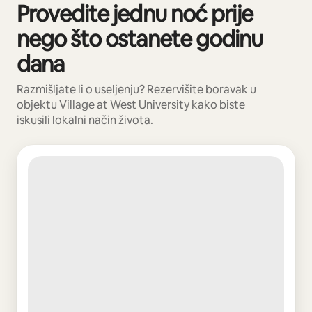
Provedite jednu noć prije
Prikazano 0 od 0 stavki
nego što ostanete godinu
dana
Razmišljate li o useljenju? Rezervišite boravak u
objektu Village at West University kako biste
iskusili lokalni način života.