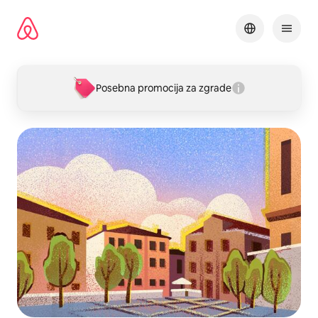
Pređi
na
sadržaj
Posebna promocija za zgrade