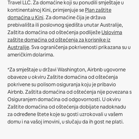
Travel LLC.
Za domaćine koji su ponudili smještaje u
kontinentalnoj Kini, primjenjuje se
Plan zaštite
domaćina u Kini
.
Za domaćine čija je država
prebivališta ili poslovnog sjedišta unutar Australije,
Zaštita domaćina od oštećenja podliježe
Uslovima
zaštite domaćina od oštećenja za korisnike iz
Australije
. Sva ograničenja pokrivenosti prikazana su u
američkim dolarima.
*Za smještaje u državi Washington, Airbnb ugovorne
obaveze u okviru Zaštite domaćina od oštećenja
pokrivene su polisom osiguranja koju je pribavio
Airbnb. Zaštita domaćina od oštećenja nije povezana s
Osiguranjem domaćina od odgovornosti. U okviru
Zaštite domaćina od oštećenja dobijate nadoknadu
za određene štete koje su gosti uzrokovali u vašem
domu i na vašoj imovini, u slučaju da ih gost ne plati.