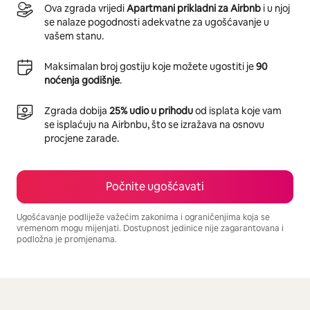
Ova zgrada vrijedi
Apartmani prikladni za Airbnb
i u njoj
se nalaze pogodnosti adekvatne za ugošćavanje u
vašem stanu.
Maksimalan broj gostiju koje možete ugostiti je
90
noćenja godišnje
.
Zgrada dobija
25% udio u prihodu
od isplata koje vam
se isplaćuju na Airbnbu, što se izražava na osnovu
procjene zarade.
Počnite ugošćavati
Ugošćavanje podliježe važećim zakonima i ograničenjima koja se
vremenom mogu mijenjati. Dostupnost jedinice nije zagarantovana i
podložna je promjenama.
Vaša potencijalna zarada iznosi BAM906 mjesečno