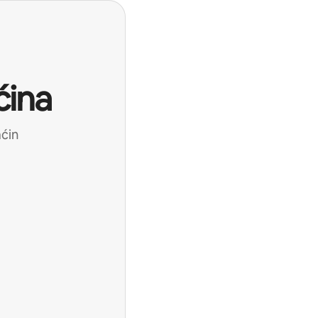
ćina
aćin