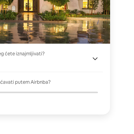
eg ćete iznajmljivati?
šćavati putem Airbnba?