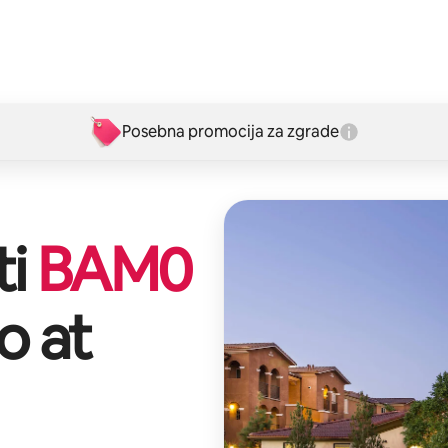
Posebna promocija za zgrade
ti
BAM
0
o at