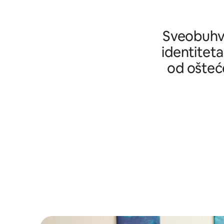
Sveobuhva
identiteta
od ošteće