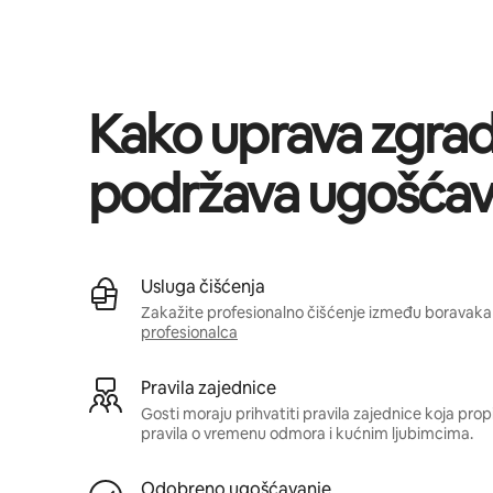
Vaša potencijalna zarada iznosi BAM1224 mjesečno
Kako uprava zgra
podržava ugošćav
Usluga čišćenja
Zakažite profesionalno čišćenje između boravaka 
profesionalca
Pravila zajednice
Gosti moraju prihvatiti pravila zajednice koja pro
pravila o vremenu odmora i kućnim ljubimcima.
Odobreno ugošćavanje