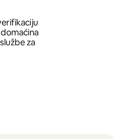
rifikaciju
tu domaćina
 službe za