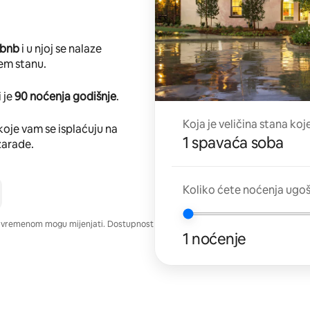
rbnb
i u njoj se nalaze
em stanu.
 je
90 noćenja godišnje
.
Koja je veličina stana koj
koje vam se isplaćuju na
1 spavaća soba
zarade.
Koliko ćete noćenja ugo
e vremenom mogu mijenjati. Dostupnost
1 noćenje