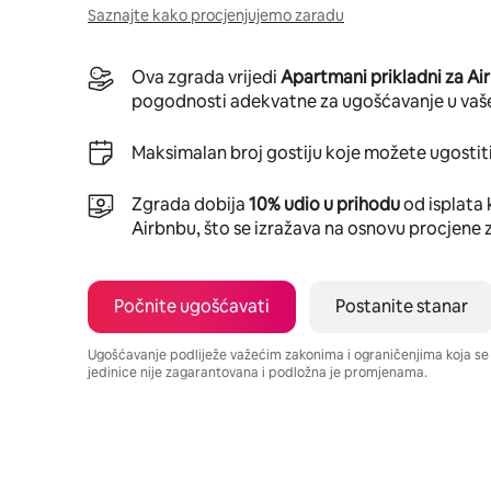
Saznajte kako procjenjujemo zaradu
Ova zgrada vrijedi
Apartmani prikladni za Ai
pogodnosti adekvatne za ugošćavanje u vaš
Maksimalan broj gostiju koje možete ugostiti
Zgrada dobija
10% udio u prihodu
od isplata 
Airbnbu, što se izražava na osnovu procjene 
Počnite ugošćavati
Postanite stanar
Ugošćavanje podliježe važećim zakonima i ograničenjima koja s
jedinice nije zagarantovana i podložna je promjenama.