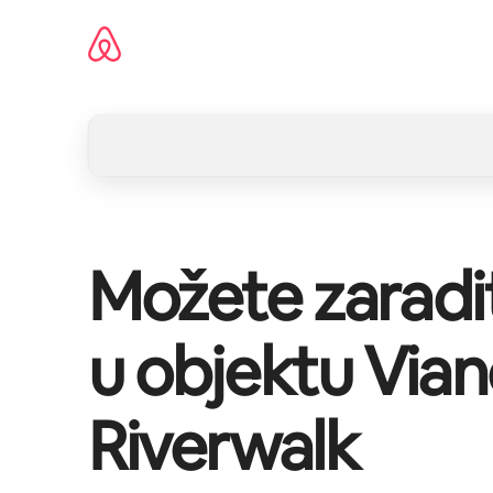
Pređi
na
sadržaj
Možete zaradi
u objektu
Vian
Riverwalk