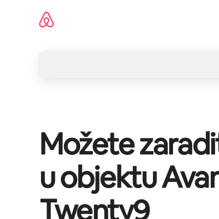
Pređi
na
sadržaj
Možete zaradi
u objektu
Ava
Twenty9