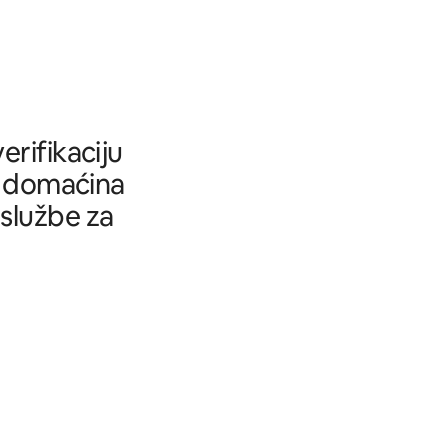
rifikaciju
tu domaćina
 službe za