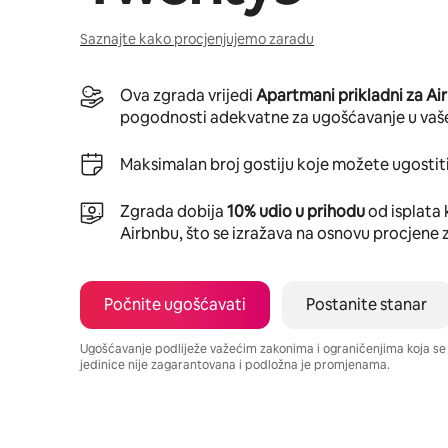
Saznajte kako procjenjujemo zaradu
Ova zgrada vrijedi
Apartmani prikladni za Ai
pogodnosti adekvatne za ugošćavanje u vaš
Maksimalan broj gostiju koje možete ugostiti
Zgrada dobija
10% udio u prihodu
od isplata 
Airbnbu, što se izražava na osnovu procjene 
Počnite ugošćavati
Postanite stanar
Ugošćavanje podliježe važećim zakonima i ograničenjima koja s
jedinice nije zagarantovana i podložna je promjenama.