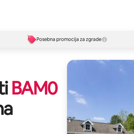
Posebna promocija za zgrade
ti
BAM
0
na