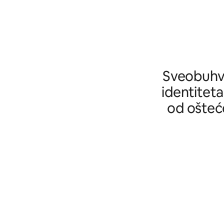
Sveobuhva
identiteta
od ošteće