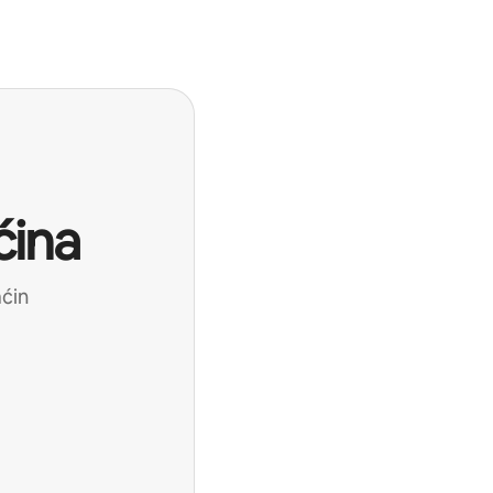
ćina
aćin