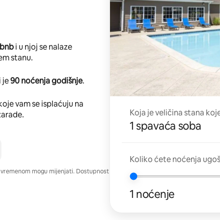
rbnb
i u njoj se nalaze
em stanu.
 je
90 noćenja godišnje
.
koje vam se isplaćuju na
Koja je veličina stana koj
zarade.
1 spavaća soba
Koliko ćete noćenja ugo
e vremenom mogu mijenjati. Dostupnost
1 noćenje