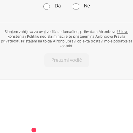
Da
Ne
Slanjem zahtjeva za ovaj vodič za domaćine, prihvatam Airbnbove
Uslove
korištenja
i
Politiku nediskriminacije
te pristajem na Airbnbova
Pravila
privatnosti
. Pristajem na to da Airbnb upravi objekta dostavi moje podatke za
kontakt.
Preuzmi vodič