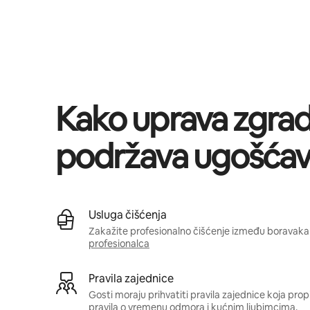
Vaša potencijalna zarada iznosi BAM1097 mjesečno
Kako uprava zgra
podržava ugošćav
Usluga čišćenja
Zakažite profesionalno čišćenje između boravaka 
profesionalca
Pravila zajednice
Gosti moraju prihvatiti pravila zajednice koja pro
pravila o vremenu odmora i kućnim ljubimcima.