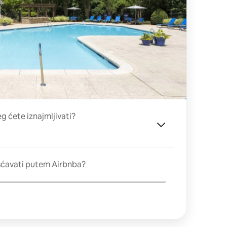
eg ćete iznajmljivati?
šćavati putem Airbnba?