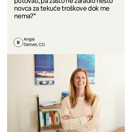
putovati, pa zašto ne zaraditi nešto
novca za tekuće troškove dok me
nema?”
Angie
Denver, CO