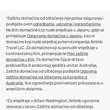
*Zaštita domaćina od oštećenja nije polisa osiguranja i
podliježe ovim
odredbama, uslovima i ograničenjima
.
Ne štiti domaćine koji nude smještaje u Japanu, gdje se
primjenjuje
Osiguranje domaćina u Japanu
, kao ni
domaćine koji nude smještaj putem kompanije Airbnb
Travel LLC.
Za domaćine koji su ponudili smještaje u
kontinentalnoj Kini, primjenjuje se
Plan zaštite
domaćina u Kini
.
Za domaćine čija je država
prebivališta ili poslovnog sjedišta unutar Australije,
Zaštita domaćina od oštećenja podliježe
Uslovima
zaštite domaćina od oštećenja za korisnike iz
Australije
. Sva ograničenja pokrivenosti prikazana su u
američkim dolarima.
*Za smještaje u državi Washington, Airbnb ugovorne
obaveze u okviru Zaštite domaćina od oštećenja