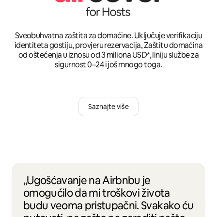
Sveobuhvatna zaštita za domaćine. Uključuje verifikaciju
identiteta gostiju, provjeru rezervacija, Zaštitu domaćina
od oštećenja u iznosu od 3 miliona USD*, liniju službe za
sigurnost 0–24 i još mnogo toga.
Saznajte više
„Ugošćavanje na Airbnbu je
omogućilo da mi troškovi života
budu veoma pristupačni. Svakako ću