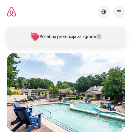
Pređi
na
sadržaj
Posebna promocija za zgrade