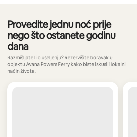
Vaša potencijalna zarada iznosi BAM1021 mjesečno
Provedite jednu noć prije
Prikazano 0 od 0 stavki
nego što ostanete godinu
dana
Razmišljate li o useljenju? Rezervišite boravak u
objektu Avana Powers Ferry kako biste iskusili lokalni
način života.