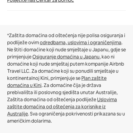
Posjetite naš Centar za pomoć
*Zaštita domaćina od oštećenja nije polisa osiguranja i
podliježe ovim
odredbama, uslovima i ograničenjima
.
Ne štiti domaćine koji nude smještaje u Japanu, gdje se
primjenjuje
Osiguranje domaćina u Japanu
, kao ni
domaćine koji nude smještaj putem kompanije Airbnb
Travel LLC.
Za domaćine koji su ponudili smještaje u
kontinentalnoj Kini, primjenjuje se
Plan zaštite
domaćina u Kini
.
Za domaćine čija je država
prebivališta ili poslovnog sjedišta unutar Australije,
Zaštita domaćina od oštećenja podliježe
Uslovima
zaštite domaćina od oštećenja za korisnike iz
Australije
. Sva ograničenja pokrivenosti prikazana su u
američkim dolarima.