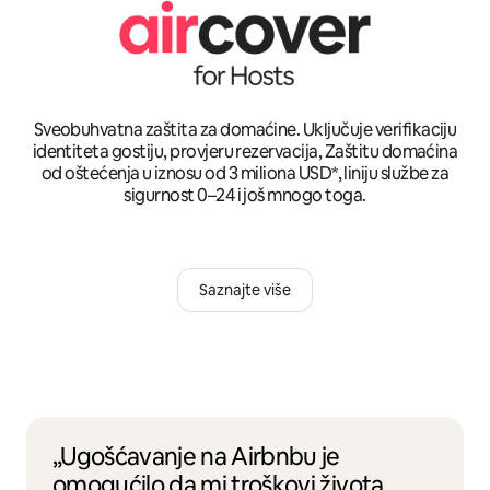
Sveobuhvatna zaštita za domaćine. Uključuje verifikaciju
identiteta gostiju, provjeru rezervacija, Zaštitu domaćina
od oštećenja u iznosu od 3 miliona USD*, liniju službe za
sigurnost 0–24 i još mnogo toga.
Saznajte više
„Ugošćavanje na Airbnbu je
omogućilo da mi troškovi života