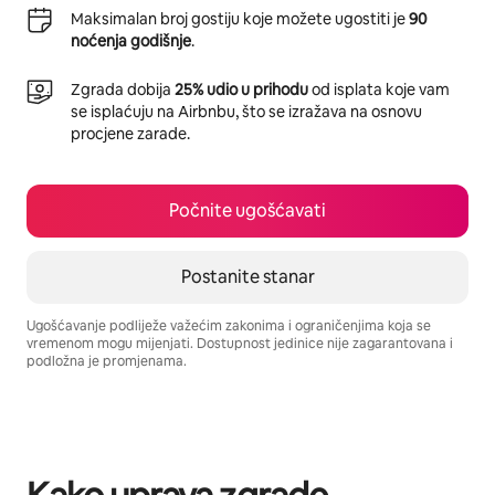
Maksimalan broj gostiju koje možete ugostiti je
90
noćenja godišnje
.
Zgrada dobija
25% udio u prihodu
od isplata koje vam
se isplaćuju na Airbnbu, što se izražava na osnovu
procjene zarade.
Počnite ugošćavati
Postanite stanar
Ugošćavanje podliježe važećim zakonima i ograničenjima koja se
vremenom mogu mijenjati. Dostupnost jedinice nije zagarantovana i
podložna je promjenama.
Vaša potencijalna zarada iznosi BAM998 mjesečno