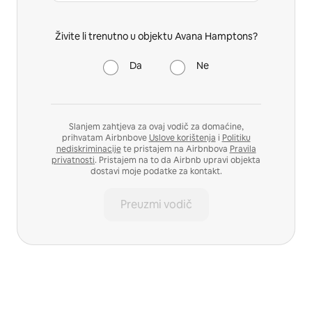
Živite li trenutno u objektu Avana Hamptons?
Da
Ne
Slanjem zahtjeva za ovaj vodič za domaćine,
prihvatam Airbnbove
Uslove korištenja
i
Politiku
nediskriminacije
te pristajem na Airbnbova
Pravila
privatnosti
. Pristajem na to da Airbnb upravi objekta
dostavi moje podatke za kontakt.
Preuzmi vodič