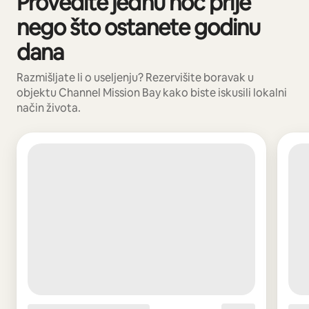
Provedite jednu noć prije
nego što ostanete godinu
dana
Razmišljate li o useljenju? Rezervišite boravak u
objektu Channel Mission Bay kako biste iskusili lokalni
način života.