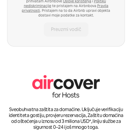
prihvatam Airbnbove
Uslove korištenja
i
Politiku
nediskriminacije
te pristajem na Airbnbova
Pravila
privatnosti
. Pristajem na to da Airbnb upravi objekta
dostavi moje podatke za kontakt.
Preuzmi vodič
Sveobuhvatna zaštita za domaćine. Uključuje verifikaciju
identiteta gostiju, provjeru rezervacija, Zaštitu domaćina
od oštećenja u iznosu od 3 miliona USD*, liniju službe za
sigurnost 0–24 i još mnogo toga.