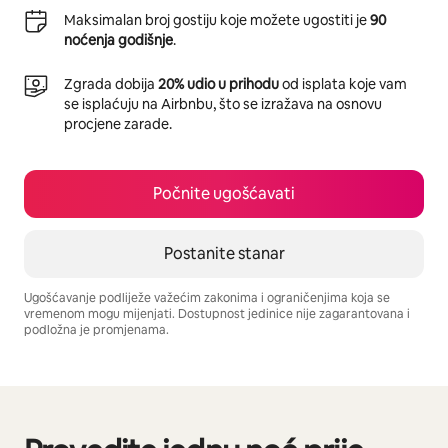
Maksimalan broj gostiju koje možete ugostiti je
90
noćenja godišnje
.
Zgrada dobija
20% udio u prihodu
od isplata koje vam
se isplaćuju na Airbnbu, što se izražava na osnovu
procjene zarade.
Počnite ugošćavati
Postanite stanar
Ugošćavanje podliježe važećim zakonima i ograničenjima koja se
vremenom mogu mijenjati. Dostupnost jedinice nije zagarantovana i
podložna je promjenama.
Vaša potencijalna zarada iznosi BAM5097 mjesečno
Prikazano 0 od 0 stavki