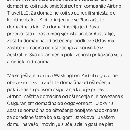
domaćine koji nude smještaj putem kompanije Airbnb
Travel LLC.
Za domaćine koji su ponudili smještaje u
kontinentalnoj Kini, primjenjuje se
Plan zaštite
domaćina u Kini
.
Za domaćine čija je država
prebivališta ili poslovnog sjedišta unutar Australije,
Zaštita domaćina od oštećenja podliježe
Uslovima
zaštite domaćina od oštećenja za korisnike iz
Australije
. Sva ograničenja pokrivenosti prikazana su u
američkim dolarima.
*Za smještaje u državi Washington, Airbnb ugovorne
obaveze u okviru Zaštite domaćina od oštećenja
pokrivene su polisom osiguranja koju je pribavio
Airbnb. Zaštita domaćina od oštećenja nije povezana s
Osiguranjem domaćina od odgovornosti. U okviru
Zaštite domaćina od oštećenja dobijate nadoknadu
za određene štete koje su gosti uzrokovali u vašem
domu i na vašoj imovini, u slučaju da ih gost ne plati.