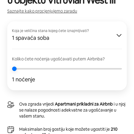
u objektu
Vitruvian West III
Saznajte kako procjenjujemo zaradu
Koja je veličina stana kojeg ćete iznajmljivati?
1 spavaća soba
Koliko ćete noćenja ugošćavati putem Airbnba?
1 noćenje
Ova zgrada vrijedi
Apartmani prikladni za Airbnb
i u njoj
se nalaze pogodnosti adekvatne za ugošćavanje u
vašem stanu.
Maksimalan broj gostiju koje možete ugostiti je
210