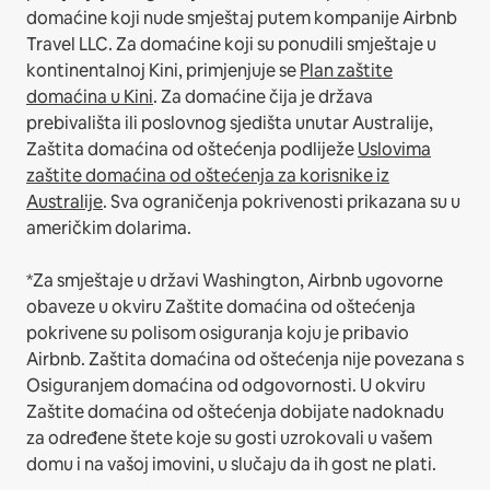
domaćine koji nude smještaj putem kompanije Airbnb
Travel LLC.
Za domaćine koji su ponudili smještaje u
kontinentalnoj Kini, primjenjuje se
Plan zaštite
domaćina u Kini
.
Za domaćine čija je država
prebivališta ili poslovnog sjedišta unutar Australije,
Zaštita domaćina od oštećenja podliježe
Uslovima
zaštite domaćina od oštećenja za korisnike iz
Australije
. Sva ograničenja pokrivenosti prikazana su u
američkim dolarima.
*Za smještaje u državi Washington, Airbnb ugovorne
obaveze u okviru Zaštite domaćina od oštećenja
pokrivene su polisom osiguranja koju je pribavio
Airbnb. Zaštita domaćina od oštećenja nije povezana s
Osiguranjem domaćina od odgovornosti. U okviru
Zaštite domaćina od oštećenja dobijate nadoknadu
za određene štete koje su gosti uzrokovali u vašem
domu i na vašoj imovini, u slučaju da ih gost ne plati.