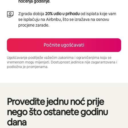
noćenja godišnje
.
Zgrada dobija
20% udio u prihodu
od isplata koje vam
se isplaćuju na Airbnbu, što se izražava na osnovu
procjene zarade.
Počnite ugošćavati
Ugošćavanje podliježe važećim zakonima i ograničenjima koja se
vremenom mogu mijenjati. Dostupnost jedinice nije zagarantovana i
podložna je promjenama.
Vaša potencijalna zarada iznosi BAM1062 mjesečno
Provedite jednu noć prije
Prikazano 0 od 0 stavki
nego što ostanete godinu
dana