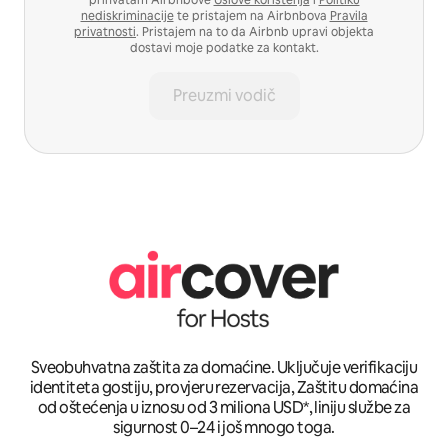
nediskriminacije
te pristajem na Airbnbova
Pravila
privatnosti
. Pristajem na to da Airbnb upravi objekta
dostavi moje podatke za kontakt.
Preuzmi vodič
Sveobuhvatna zaštita za domaćine. Uključuje verifikaciju
identiteta gostiju, provjeru rezervacija, Zaštitu domaćina
od oštećenja u iznosu od 3 miliona USD*, liniju službe za
sigurnost 0–24 i još mnogo toga.