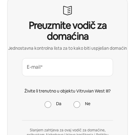
Preuzmite vodič za
domaćina
Jednostavna kontrolna lista za to kako biti uspješan domaćin
E-mail*
Živite li trenutno u objektu Vitruvian West III?
Da
Ne
Slanjem zahtjeva za ovaj vodič za domaćine,
prihvatam Airbnbove
Uslove korištenja
i
Politiku