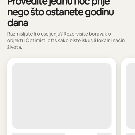
Provedite jednu noć prije
nego što ostanete godinu
dana
Razmišljate li o useljenju? Rezervišite boravak u
objektu Optimist lofts kako biste iskusili lokalni način
života.