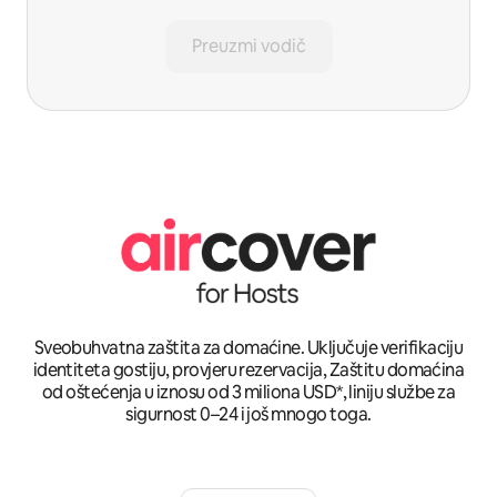
Preuzmi vodič
Sveobuhvatna zaštita za domaćine. Uključuje verifikaciju
identiteta gostiju, provjeru rezervacija, Zaštitu domaćina
od oštećenja u iznosu od 3 miliona USD*, liniju službe za
sigurnost 0–24 i još mnogo toga.