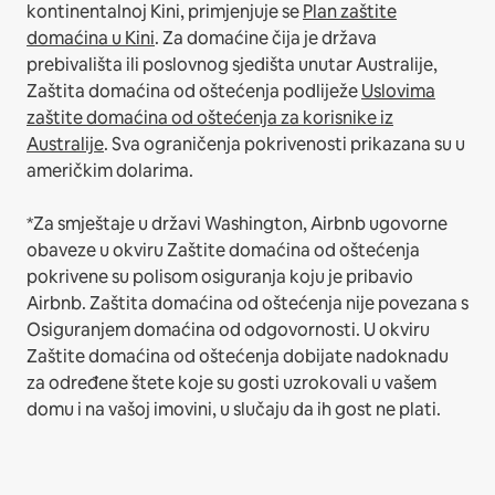
kontinentalnoj Kini, primjenjuje se
Plan zaštite
domaćina u Kini
.
Za domaćine čija je država
prebivališta ili poslovnog sjedišta unutar Australije,
Zaštita domaćina od oštećenja podliježe
Uslovima
zaštite domaćina od oštećenja za korisnike iz
Australije
. Sva ograničenja pokrivenosti prikazana su u
američkim dolarima.
*Za smještaje u državi Washington, Airbnb ugovorne
obaveze u okviru Zaštite domaćina od oštećenja
pokrivene su polisom osiguranja koju je pribavio
Airbnb. Zaštita domaćina od oštećenja nije povezana s
Osiguranjem domaćina od odgovornosti. U okviru
Zaštite domaćina od oštećenja dobijate nadoknadu
za određene štete koje su gosti uzrokovali u vašem
domu i na vašoj imovini, u slučaju da ih gost ne plati.