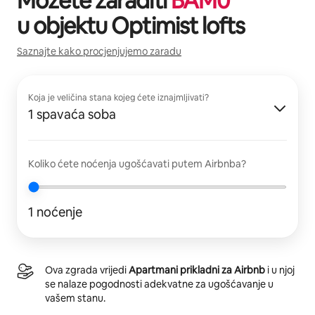
Možete zaraditi
BAM
0
u objektu
Optimist lofts
Saznajte kako procjenjujemo zaradu
Koja je veličina stana kojeg ćete iznajmljivati?
1 spavaća soba
Koliko ćete noćenja ugošćavati putem Airbnba?
1 noćenje
Ova zgrada vrijedi
Apartmani prikladni za Airbnb
i u njoj
se nalaze pogodnosti adekvatne za ugošćavanje u
vašem stanu.