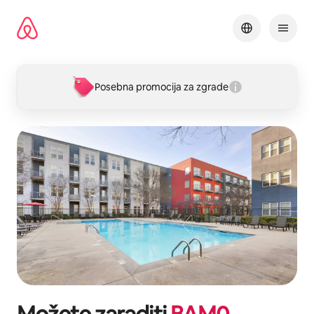
Pređi
na
sadržaj
Posebna promocija za zgrade