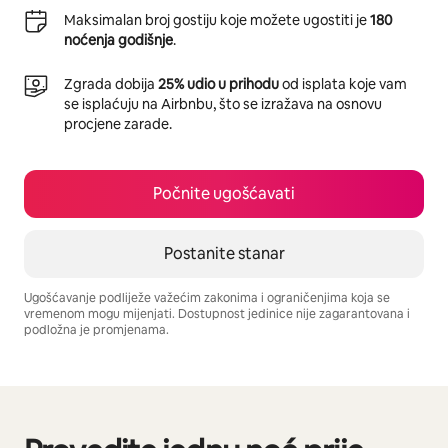
Maksimalan broj gostiju koje možete ugostiti je
180
noćenja godišnje
.
Zgrada dobija
25% udio u prihodu
od isplata koje vam
se isplaćuju na Airbnbu, što se izražava na osnovu
procjene zarade.
Počnite ugošćavati
Postanite stanar
Ugošćavanje podliježe važećim zakonima i ograničenjima koja se
vremenom mogu mijenjati. Dostupnost jedinice nije zagarantovana i
podložna je promjenama.
Vaša potencijalna zarada iznosi BAM1290 mjesečno
Prikazano 0 od 0 stavki