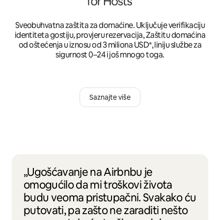
Sveobuhvatna zaštita za domaćine. Uključuje verifikaciju
identiteta gostiju, provjeru rezervacija, Zaštitu domaćina
od oštećenja u iznosu od 3 miliona USD*, liniju službe za
sigurnost 0–24 i još mnogo toga.
Saznajte više
„Ugošćavanje na Airbnbu je
omogućilo da mi troškovi života
budu veoma pristupačni. Svakako ću
putovati, pa zašto ne zaraditi nešto