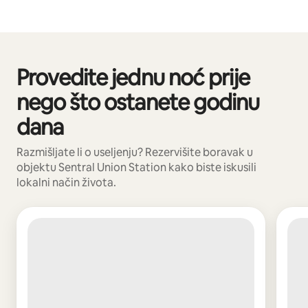
Vaša potencijalna zarada iznosi BAM2063 mjesečno
Provedite jednu noć prije
Prikazano 0 od 0 stavki
nego što ostanete godinu
dana
Razmišljate li o useljenju? Rezervišite boravak u
objektu Sentral Union Station kako biste iskusili
lokalni način života.