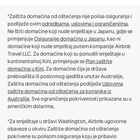
*Zaštita domaćina od oštećenja nije polisa osiguranja i
podliježe ovim
odredbama, uslovima i ograničenjima
.
Ne štiti domaćine koji nude smještaje u Japanu, gdje se
primjenjuje
Osiguranje domaćina u Japanu
, kao ni
domaćine koji nude smještaj putem kompanije Airbnb
Travel LLC.
Za domaćine koji su ponudili smještaje u
kontinentalnoj Kini, primjenjuje se
Plan zaštite
domaćina u Kini
.
Za domaćine čija je država
prebivališta ili poslovnog sjedišta unutar Australije,
Zaštita domaćina od oštećenja podliježe
Uslovima
zaštite domaćina od oštećenja za korisnike iz
Australije
. Sva ograničenja pokrivenosti prikazana su u
američkim dolarima.
*Za smještaje u državi Washington, Airbnb ugovorne
obaveze u okviru Zaštite domaćina od oštećenja
pokrivene su polisom osiguranja koju je pribavio