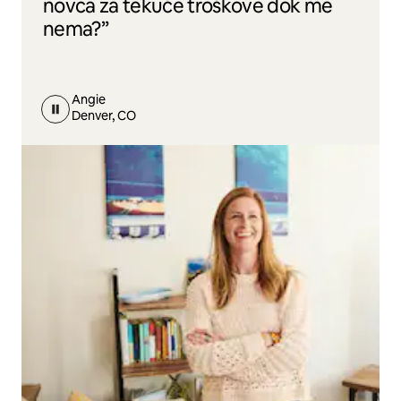
novca za tekuće troškove dok me
nema?”
Angie
Denver, CO