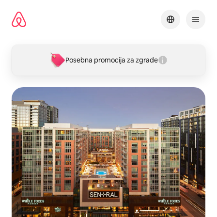
Pređi
na
sadržaj
Posebna promocija za zgrade