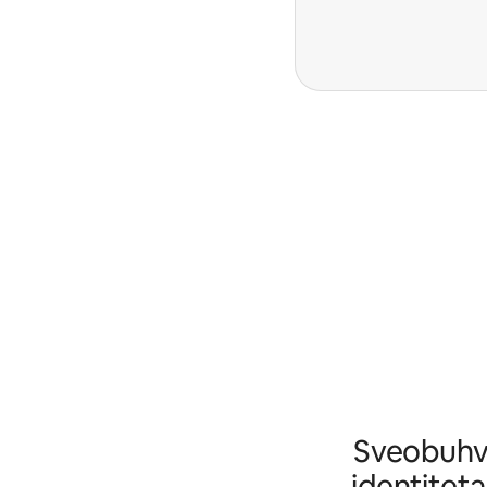
Sveobuhva
identiteta