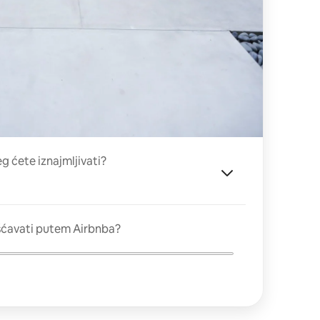
eg ćete iznajmljivati?
šćavati putem Airbnba?