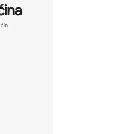
ćina
aćin