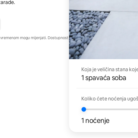
zarade.
e vremenom mogu mijenjati. Dostupnost
Koja je veličina stana koj
1 spavaća soba
Koliko ćete noćenja ugo
1 noćenje