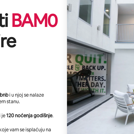
ti
BAM
0
ire
rbnb
i u njoj se nalaze
em stanu.
 je
120 noćenja godišnje
.
koje vam se isplaćuju na