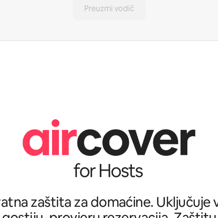
Preuzmi vodič
tna zaštita za domaćine. Uključuje ve
 gostiju, provjeru rezervacija, Zašti