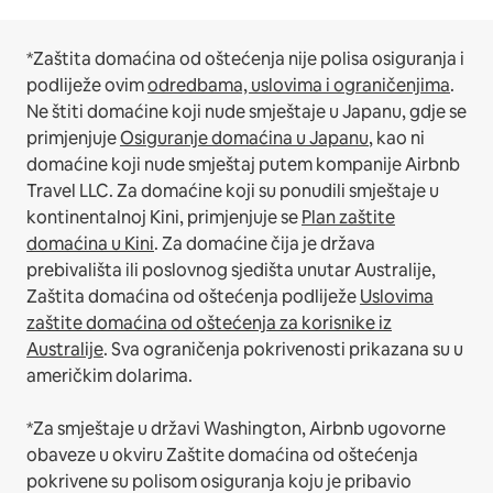
*Zaštita domaćina od oštećenja nije polisa osiguranja i
podliježe ovim
odredbama, uslovima i ograničenjima
.
Ne štiti domaćine koji nude smještaje u Japanu, gdje se
primjenjuje
Osiguranje domaćina u Japanu
, kao ni
domaćine koji nude smještaj putem kompanije Airbnb
Travel LLC.
Za domaćine koji su ponudili smještaje u
kontinentalnoj Kini, primjenjuje se
Plan zaštite
domaćina u Kini
.
Za domaćine čija je država
prebivališta ili poslovnog sjedišta unutar Australije,
Zaštita domaćina od oštećenja podliježe
Uslovima
zaštite domaćina od oštećenja za korisnike iz
Australije
. Sva ograničenja pokrivenosti prikazana su u
američkim dolarima.
*Za smještaje u državi Washington, Airbnb ugovorne
obaveze u okviru Zaštite domaćina od oštećenja
pokrivene su polisom osiguranja koju je pribavio