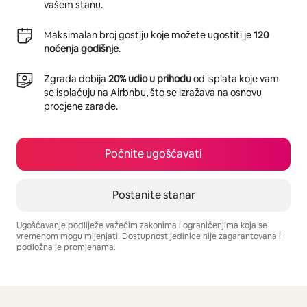
vašem stanu.
Maksimalan broj gostiju koje možete ugostiti je
120
noćenja godišnje
.
Zgrada dobija
20% udio u prihodu
od isplata koje vam
se isplaćuju na Airbnbu, što se izražava na osnovu
procjene zarade.
Počnite ugošćavati
Postanite stanar
Ugošćavanje podliježe važećim zakonima i ograničenjima koja se
vremenom mogu mijenjati. Dostupnost jedinice nije zagarantovana i
podložna je promjenama.
Vaša potencijalna zarada iznosi BAM1011 mjesečno