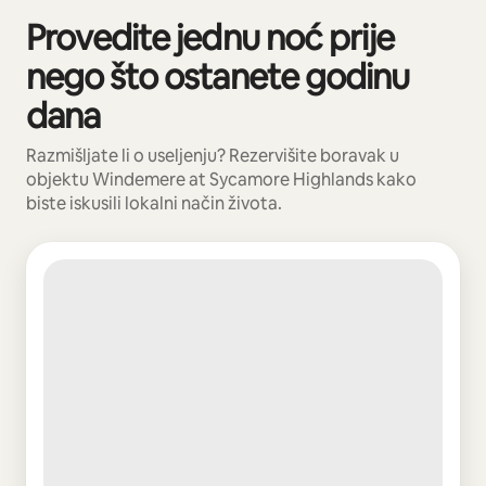
Provedite jednu noć prije
Prikazano 0 od 0 stavki
nego što ostanete godinu
dana
Razmišljate li o useljenju? Rezervišite boravak u
objektu Windemere at Sycamore Highlands kako
biste iskusili lokalni način života.