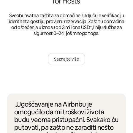
Sveobuhvatna zaštita za domaćine. Uključuje verifikaciju
identiteta gostiju, provjeru rezervacija, Zaštitu domaćina
od oštećenja u iznosu od 3 miliona USD*, liniju službe za
sigurnost 0–24 i još mnogo toga.
Saznajte više
„Ugošćavanje na Airbnbu je
omogućilo da mi troškovi života
budu veoma pristupačni. Svakako ću
putovati, pa zašto ne zaraditi nešto