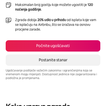
Maksimalan broj gostiju koje možete ugostiti je
120
noćenja godišnje
.
Zgrada dobija
20% udio u prihodu
od isplata koje vam
se isplaćuju na Airbnbu, što se izražava na osnovu
procjene zarade.
Počnite ugošćavati
Postanite stanar
Ugošćavanje podliježe važećim zakonima i ograničenjima koja se
vremenom mogu mijenjati. Dostupnost jedinice nije zagarantovana i
podložna je promjenama.
Vaša potencijalna zarada iznosi BAM920 mjesečno