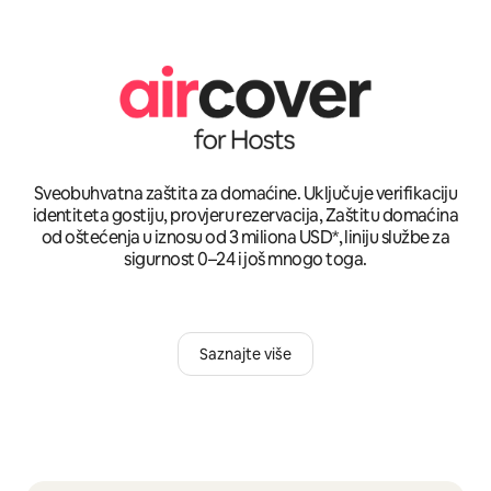
Sveobuhvatna zaštita za domaćine. Uključuje verifikaciju
identiteta gostiju, provjeru rezervacija, Zaštitu domaćina
od oštećenja u iznosu od 3 miliona USD*, liniju službe za
sigurnost 0–24 i još mnogo toga.
Saznajte više