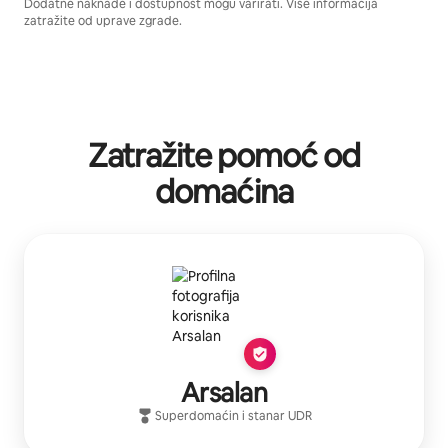
Dodatne naknade i dostupnost mogu varirati. Više informacija
zatražite od uprave zgrade.
Zatražite pomoć od
domaćina
Arsalan
Superdomaćin
i stanar
UDR