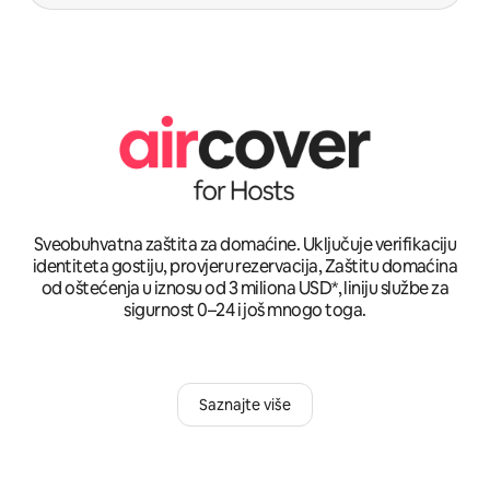
Sveobuhvatna zaštita za domaćine. Uključuje verifikaciju
identiteta gostiju, provjeru rezervacija, Zaštitu domaćina
od oštećenja u iznosu od 3 miliona USD*, liniju službe za
sigurnost 0–24 i još mnogo toga.
Saznajte više