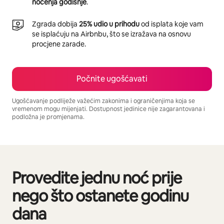
noćenja godišnje
.
Zgrada dobija
25% udio u prihodu
od isplata koje vam
se isplaćuju na Airbnbu, što se izražava na osnovu
procjene zarade.
Počnite ugošćavati
Ugošćavanje podliježe važećim zakonima i ograničenjima koja se
vremenom mogu mijenjati. Dostupnost jedinice nije zagarantovana i
podložna je promjenama.
Vaša potencijalna zarada iznosi BAM1651 mjesečno
Provedite jednu noć prije
Prikazano 0 od 0 stavki
nego što ostanete godinu
dana