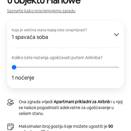
u objektu
Harlowe
Saznajte kako procjenjujemo zaradu
Koja je veličina stana kojeg ćete iznajmljivati?
1 spavaća soba
Koliko ćete noćenja ugošćavati putem Airbnba?
1 noćenje
Ova zgrada vrijedi
Apartmani prikladni za Airbnb
i u njoj
se nalaze pogodnosti adekvatne za ugošćavanje u
vašem stanu.
Maksimalan broj gostiju koje možete ugostiti je
90