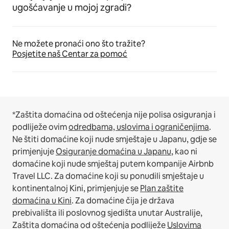
ugošćavanje u mojoj zgradi?
Ne možete pronaći ono što tražite?
Posjetite naš Centar za pomoć
*Zaštita domaćina od oštećenja nije polisa osiguranja i
podliježe ovim
odredbama, uslovima i ograničenjima
.
Ne štiti domaćine koji nude smještaje u Japanu, gdje se
primjenjuje
Osiguranje domaćina u Japanu
, kao ni
domaćine koji nude smještaj putem kompanije Airbnb
Travel LLC.
Za domaćine koji su ponudili smještaje u
kontinentalnoj Kini, primjenjuje se
Plan zaštite
domaćina u Kini
.
Za domaćine čija je država
prebivališta ili poslovnog sjedišta unutar Australije,
Zaštita domaćina od oštećenja podliježe
Uslovima