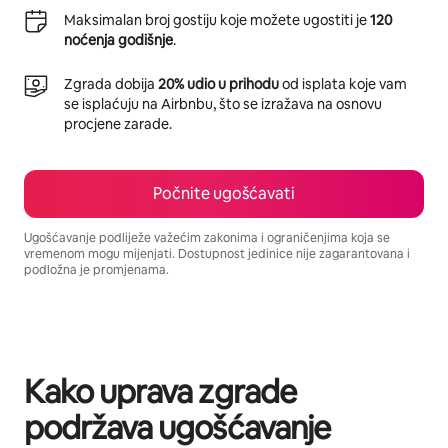
Maksimalan broj gostiju koje možete ugostiti je
120
noćenja godišnje
.
Zgrada dobija
20% udio u prihodu
od isplata koje vam
se isplaćuju na Airbnbu, što se izražava na osnovu
procjene zarade.
Počnite ugošćavati
Ugošćavanje podliježe važećim zakonima i ograničenjima koja se
vremenom mogu mijenjati. Dostupnost jedinice nije zagarantovana i
podložna je promjenama.
Vaša potencijalna zarada iznosi BAM1113 mjesečno
Kako uprava zgrade
podržava ugošćavanje