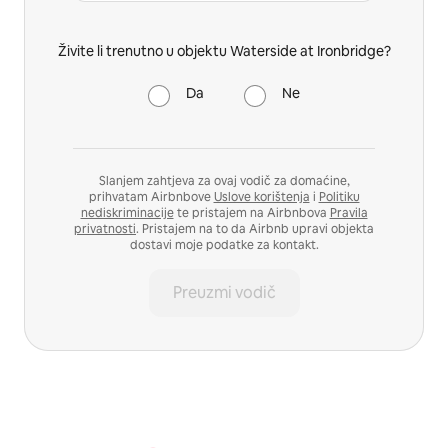
Živite li trenutno u objektu Waterside at Ironbridge?
Da
Ne
Slanjem zahtjeva za ovaj vodič za domaćine,
prihvatam Airbnbove
Uslove korištenja
i
Politiku
nediskriminacije
te pristajem na Airbnbova
Pravila
privatnosti
. Pristajem na to da Airbnb upravi objekta
dostavi moje podatke za kontakt.
Preuzmi vodič