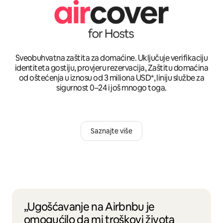
Sveobuhvatna zaštita za domaćine. Uključuje verifikaciju
identiteta gostiju, provjeru rezervacija, Zaštitu domaćina
od oštećenja u iznosu od 3 miliona USD*, liniju službe za
sigurnost 0–24 i još mnogo toga.
Saznajte više
„Ugošćavanje na Airbnbu je
omogućilo da mi troškovi života