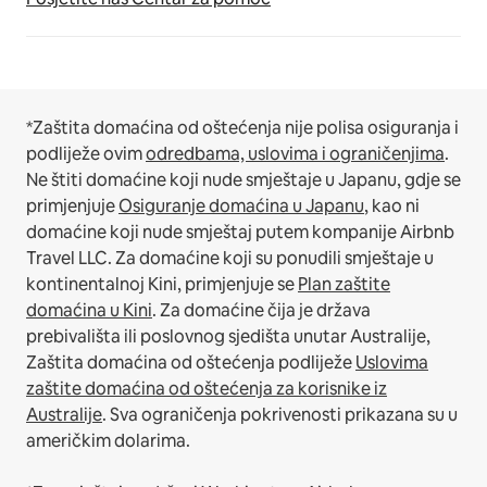
*Zaštita domaćina od oštećenja nije polisa osiguranja i
podliježe ovim
odredbama, uslovima i ograničenjima
.
Ne štiti domaćine koji nude smještaje u Japanu, gdje se
primjenjuje
Osiguranje domaćina u Japanu
, kao ni
domaćine koji nude smještaj putem kompanije Airbnb
Travel LLC.
Za domaćine koji su ponudili smještaje u
kontinentalnoj Kini, primjenjuje se
Plan zaštite
domaćina u Kini
.
Za domaćine čija je država
prebivališta ili poslovnog sjedišta unutar Australije,
Zaštita domaćina od oštećenja podliježe
Uslovima
zaštite domaćina od oštećenja za korisnike iz
Australije
. Sva ograničenja pokrivenosti prikazana su u
američkim dolarima.