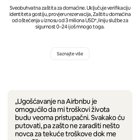
Sveobuhvatna zaštita za domaćine. Uključuje verifikaciju
identiteta gostiju, provjeru rezervacija, Zaštitu domaćina
od oštećenja u iznosu od 3 miliona USD*, liniju službe za
sigurnost 0–24 i još mnogo toga.
Saznajte više
„Ugošćavanje na Airbnbu je
omogućilo da mi troškovi života
budu veoma pristupačni. Svakako ću
putovati, pa zašto ne zaraditi nešto
novca za tekuće troškove dok me