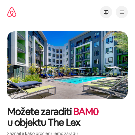
Pređi
na
sadržaj
Možete zaraditi
BAM
0
u objektu
The Lex
Saznajte kako procjenjujemo zaradu