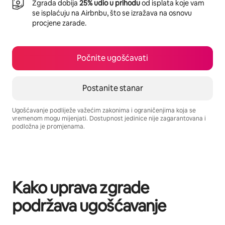
Zgrada dobija
25% udio u prihodu
od isplata koje vam
se isplaćuju na Airbnbu, što se izražava na osnovu
procjene zarade.
Počnite ugošćavati
Postanite stanar
Ugošćavanje podliježe važećim zakonima i ograničenjima koja se
vremenom mogu mijenjati. Dostupnost jedinice nije zagarantovana i
podložna je promjenama.
Vaša potencijalna zarada iznosi BAM1064 mjesečno
Kako uprava zgrade
podržava ugošćavanje