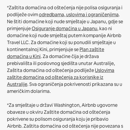
*Zaštita domaćina od oštećenja nije polisa osiguranja i
podliježe ovim
odredbama, uslovima i ograničenjima
.
Ne štiti domaćine koji nude smještaje u Japanu, gdje se
primjenjuje
Osiguranje domaćina u Japanu
, kao ni
domaćine koji nude smještaj putem kompanije Airbnb
Travel LLC.
Za domaćine koji su ponudili smještaje u
kontinentalnoj Kini, primjenjuje se
Plan zaštite
domaćina u Kini
.
Za domaćine čija je država
prebivališta ili poslovnog sjedišta unutar Australije,
Zaštita domaćina od oštećenja podliježe
Uslovima
zaštite domaćina od oštećenja za korisnike iz
Australije
. Sva ograničenja pokrivenosti prikazana su u
američkim dolarima.
*Za smještaje u državi Washington, Airbnb ugovorne
obaveze u okviru Zaštite domaćina od oštećenja
pokrivene su polisom osiguranja koju je pribavio
Airbnb. Zaštita domaćina od oštećenja nije povezana s