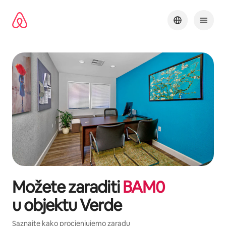
Pređi
na
sadržaj
Možete zaraditi
BAM
0
u objektu
Verde
Saznajte kako procjenjujemo zaradu