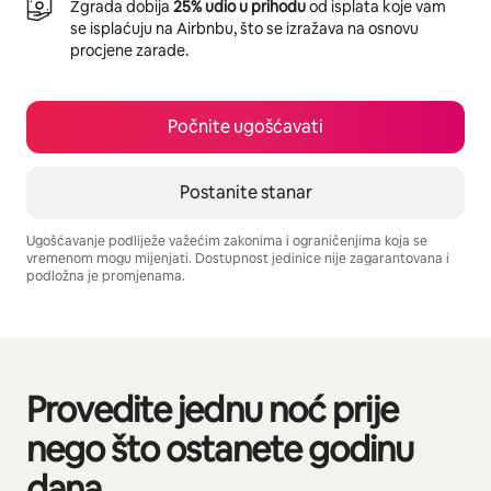
Zgrada dobija
25% udio u prihodu
od isplata koje vam
se isplaćuju na Airbnbu, što se izražava na osnovu
procjene zarade.
Počnite ugošćavati
Postanite stanar
Ugošćavanje podliježe važećim zakonima i ograničenjima koja se
vremenom mogu mijenjati. Dostupnost jedinice nije zagarantovana i
podložna je promjenama.
Vaša potencijalna zarada iznosi BAM1110 mjesečno
Provedite jednu noć prije
Prikazano 0 od 0 stavki
nego što ostanete godinu
dana