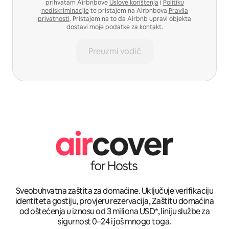
prihvatam Airbnbove
Uslove korištenja
i
Politiku
nediskriminacije
te pristajem na Airbnbova
Pravila
privatnosti
. Pristajem na to da Airbnb upravi objekta
dostavi moje podatke za kontakt.
Preuzmi vodič
Sveobuhvatna zaštita za domaćine. Uključuje verifikaciju
identiteta gostiju, provjeru rezervacija, Zaštitu domaćina
od oštećenja u iznosu od 3 miliona USD*, liniju službe za
sigurnost 0–24 i još mnogo toga.