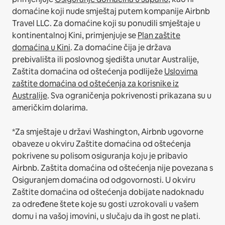
domaćine koji nude smještaj putem kompanije Airbnb
Travel LLC.
Za domaćine koji su ponudili smještaje u
kontinentalnoj Kini, primjenjuje se
Plan zaštite
domaćina u Kini
.
Za domaćine čija je država
prebivališta ili poslovnog sjedišta unutar Australije,
Zaštita domaćina od oštećenja podliježe
Uslovima
zaštite domaćina od oštećenja za korisnike iz
Australije
. Sva ograničenja pokrivenosti prikazana su u
američkim dolarima.
*Za smještaje u državi Washington, Airbnb ugovorne
obaveze u okviru Zaštite domaćina od oštećenja
pokrivene su polisom osiguranja koju je pribavio
Airbnb. Zaštita domaćina od oštećenja nije povezana s
Osiguranjem domaćina od odgovornosti. U okviru
Zaštite domaćina od oštećenja dobijate nadoknadu
za određene štete koje su gosti uzrokovali u vašem
domu i na vašoj imovini, u slučaju da ih gost ne plati.