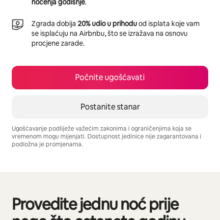
noćenja godišnje
.
Zgrada dobija
20% udio u prihodu
od isplata koje vam
se isplaćuju na Airbnbu, što se izražava na osnovu
procjene zarade.
Počnite ugošćavati
Postanite stanar
Ugošćavanje podliježe važećim zakonima i ograničenjima koja se
vremenom mogu mijenjati. Dostupnost jedinice nije zagarantovana i
podložna je promjenama.
Vaša potencijalna zarada iznosi BAM1521 mjesečno
Provedite jednu noć prije
Prikazano 0 od 0 stavki