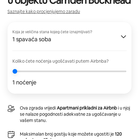
u objektu
Camden Buckhead
Saznajte kako procjenjujemo zaradu
Koja je veličina stana kojeg ćete iznajmljivati?
1 spavaća soba
Koliko ćete noćenja ugošćavati putem Airbnba?
1 noćenje
Ova zgrada vrijedi
Apartmani prikladni za Airbnb
i u njoj
se nalaze pogodnosti adekvatne za ugošćavanje u
vašem stanu.
Maksimalan broj gostiju koje možete ugostiti je
120