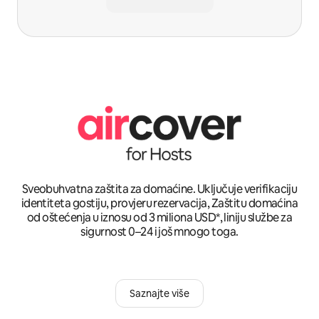
Sveobuhvatna zaštita za domaćine. Uključuje verifikaciju
identiteta gostiju, provjeru rezervacija, Zaštitu domaćina
od oštećenja u iznosu od 3 miliona USD*, liniju službe za
sigurnost 0–24 i još mnogo toga.
Saznajte više