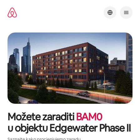
Pređi
na
sadržaj
Možete zaraditi
BAM
0
u objektu
Edgewater Phase II
Saznajte kako procjenjujemo zaradu