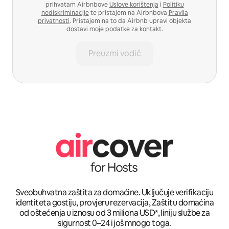
prihvatam Airbnbove
Uslove korištenja
i
Politiku
nediskriminacije
te pristajem na Airbnbova
Pravila
privatnosti
. Pristajem na to da Airbnb upravi objekta
dostavi moje podatke za kontakt.
Preuzmi vodič
Sveobuhvatna zaštita za domaćine. Uključuje verifikaciju
identiteta gostiju, provjeru rezervacija, Zaštitu domaćina
od oštećenja u iznosu od 3 miliona USD*, liniju službe za
sigurnost 0–24 i još mnogo toga.