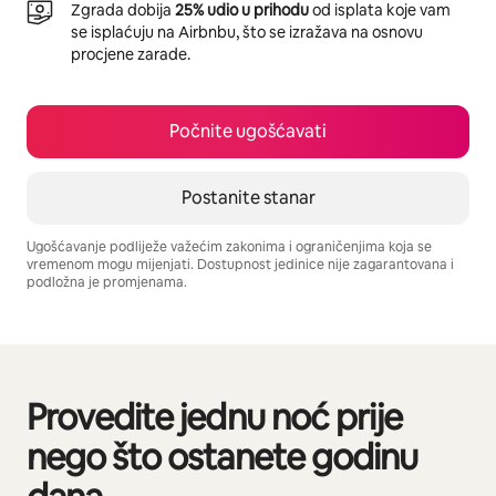
Zgrada dobija
25% udio u prihodu
od isplata koje vam
se isplaćuju na Airbnbu, što se izražava na osnovu
procjene zarade.
Počnite ugošćavati
Postanite stanar
Ugošćavanje podliježe važećim zakonima i ograničenjima koja se
vremenom mogu mijenjati. Dostupnost jedinice nije zagarantovana i
podložna je promjenama.
Vaša potencijalna zarada iznosi BAM1079 mjesečno
Provedite jednu noć prije
Prikazano 0 od 0 stavki
nego što ostanete godinu