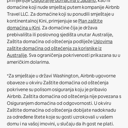
primjenjuje
Osiguranje domaćina u Japanu
, kao ni
domaćine koji nude smještaj putem kompanije Airbnb
Travel LLC.
Za domaćine koji su ponudili smještaje u
kontinentalnoj Kini, primjenjuje se
Plan zaštite
domaćina u Kini
.
Za domaćine čija je država
prebivališta ili poslovnog sjedišta unutar Australije,
Zaštita domaćina od oštećenja podliježe
Uslovima
zaštite domaćina od oštećenja za korisnike iz
Australije
. Sva ograničenja pokrivenosti prikazana su u
američkim dolarima.
*Za smještaje u državi Washington, Airbnb ugovorne
obaveze u okviru Zaštite domaćina od oštećenja
pokrivene su polisom osiguranja koju je pribavio
Airbnb. Zaštita domaćina od oštećenja nije povezana s
Osiguranjem domaćina od odgovornosti. U okviru
Zaštite domaćina od oštećenja dobijate nadoknadu
za određene štete koje su gosti uzrokovali u vašem
domu i na vašoj imovini, u slučaju da ih gost ne plati.