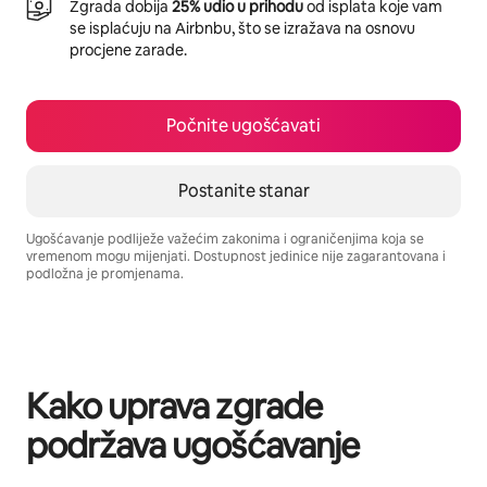
Zgrada dobija
25% udio u prihodu
od isplata koje vam
se isplaćuju na Airbnbu, što se izražava na osnovu
procjene zarade.
Počnite ugošćavati
Postanite stanar
Ugošćavanje podliježe važećim zakonima i ograničenjima koja se
vremenom mogu mijenjati. Dostupnost jedinice nije zagarantovana i
podložna je promjenama.
Vaša potencijalna zarada iznosi BAM1491 mjesečno
Kako uprava zgrade
podržava ugošćavanje