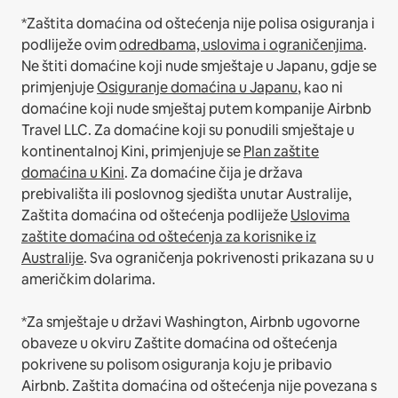
*Zaštita domaćina od oštećenja nije polisa osiguranja i
podliježe ovim
odredbama, uslovima i ograničenjima
.
Ne štiti domaćine koji nude smještaje u Japanu, gdje se
primjenjuje
Osiguranje domaćina u Japanu
, kao ni
domaćine koji nude smještaj putem kompanije Airbnb
Travel LLC.
Za domaćine koji su ponudili smještaje u
kontinentalnoj Kini, primjenjuje se
Plan zaštite
domaćina u Kini
.
Za domaćine čija je država
prebivališta ili poslovnog sjedišta unutar Australije,
Zaštita domaćina od oštećenja podliježe
Uslovima
zaštite domaćina od oštećenja za korisnike iz
Australije
. Sva ograničenja pokrivenosti prikazana su u
američkim dolarima.
*Za smještaje u državi Washington, Airbnb ugovorne
obaveze u okviru Zaštite domaćina od oštećenja
pokrivene su polisom osiguranja koju je pribavio
Airbnb. Zaštita domaćina od oštećenja nije povezana s