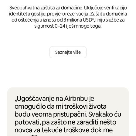
Sveobuhvatna zaštita za domaćine. Uključuje verifikaciju
identiteta gostiju, provjeru rezervacija, Zaštitu domaćina
od oštećenja u iznosu od 3 miliona USD*, liniju službe za
sigurnost 0–24 i još mnogo toga.
Saznajte više
„Ugošćavanje na Airbnbu je
omogućilo da mi troškovi života
budu veoma pristupačni. Svakako ću
putovati, pa zašto ne zaraditi nešto
novca za tekuće troškove dok me