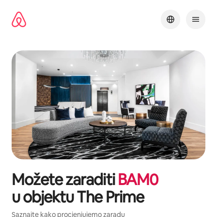
Pređi
na
sadržaj
Možete zaraditi
BAM
0
u objektu
The Prime
Saznajte kako procjenjujemo zaradu