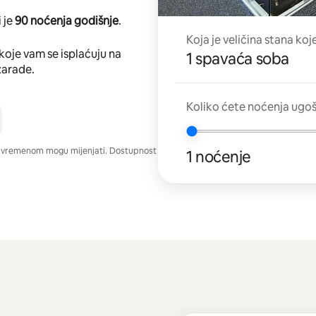
 je
90 noćenja godišnje
.
Koja je veličina stana koj
koje vam se isplaćuju na
1 spavaća soba
zarade.
Koliko ćete noćenja ugo
e vremenom mogu mijenjati. Dostupnost
1 noćenje