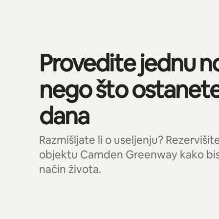
Provedite jednu no
nego što ostanet
dana
Razmišljate li o useljenju? Rezerviši
objektu Camden Greenway kako biste 
način života.