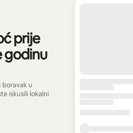
ć prije
e godinu
te boravak u
iskusili lokalni