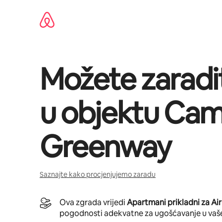
Pređi
na
sadržaj
Možete zaradi
u objektu
Cam
Greenway
Saznajte kako procjenjujemo zaradu
Ova zgrada vrijedi
Apartmani prikladni za Ai
pogodnosti adekvatne za ugošćavanje u vaš