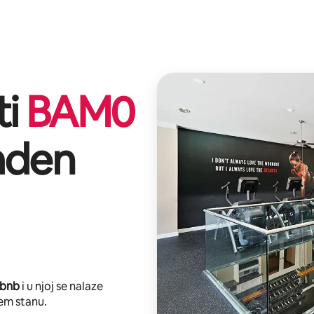
ti
BAM
0
den
rbnb
i u njoj se nalaze
em stanu.