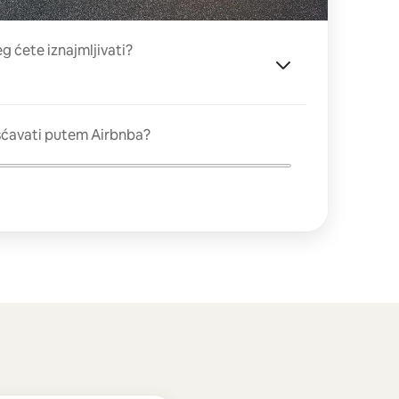
eg ćete iznajmljivati?
šćavati putem Airbnba?