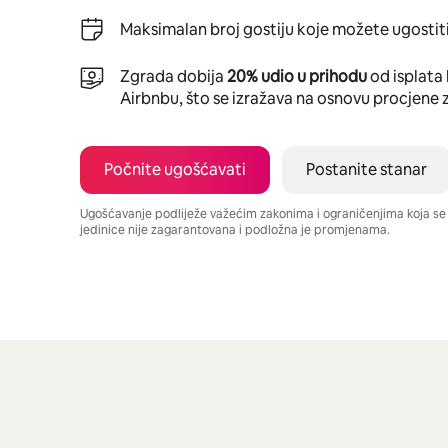
Maksimalan broj gostiju koje možete ugostiti
Zgrada dobija
20% udio u prihodu
od isplata 
Airbnbu, što se izražava na osnovu procjene 
Počnite ugošćavati
Postanite stanar
Ugošćavanje podliježe važećim zakonima i ograničenjima koja s
jedinice nije zagarantovana i podložna je promjenama.
Vaša potencijalna zarada iznosi BAM856 mjesečno
Prikazano 0 od 0 stavki