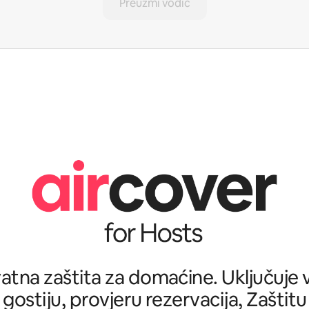
Preuzmi vodič
tna zaštita za domaćine. Uključuje ve
 gostiju, provjeru rezervacija, Zašti