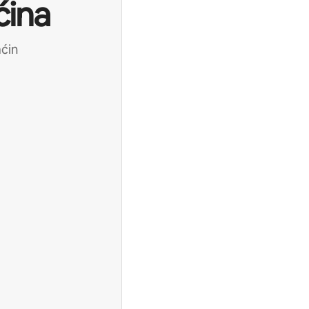
ćina
aćin