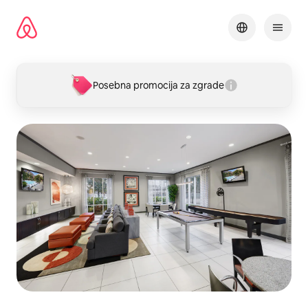
Pređi
na
sadržaj
Posebna promocija za zgrade