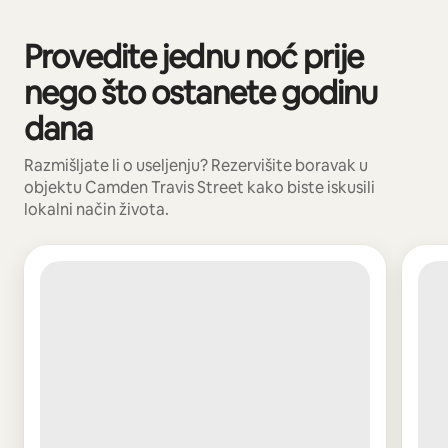
Vaša potencijalna zarada iznosi BAM1230 mjesečno
Provedite jednu noć prije
Prikazano 0 od 0 stavki
nego što ostanete godinu
dana
Razmišljate li o useljenju? Rezervišite boravak u
objektu Camden Travis Street kako biste iskusili
lokalni način života.