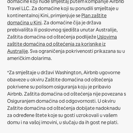
domaćine koji nude smještaj putem kompanije Airbnb
Travel LLC.
Za domaćine koji su ponudili smještaje u
kontinentalnoj Kini, primjenjuje se
Plan zaštite
domaćina u Kini
.
Za domaćine čija je država
prebivališta ili poslovnog sjedišta unutar Australije,
Zaštita domaćina od oštećenja podliježe
Uslovima
zaštite domaćina od oštećenja za korisnike iz
Australije
. Sva ograničenja pokrivenosti prikazana su u
američkim dolarima.
*Za smještaje u državi Washington, Airbnb ugovorne
obaveze u okviru Zaštite domaćina od oštećenja
pokrivene su polisom osiguranja koju je pribavio
Airbnb. Zaštita domaćina od oštećenja nije povezana s
Osiguranjem domaćina od odgovornosti. U okviru
Zaštite domaćina od oštećenja dobijate nadoknadu
za određene štete koje su gosti uzrokovali u vašem
domu i na vašoj imovini, u slučaju da ih gost ne plati.