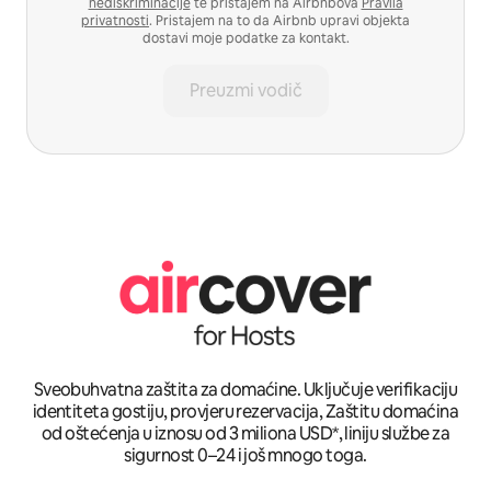
nediskriminacije
te pristajem na Airbnbova
Pravila
privatnosti
. Pristajem na to da Airbnb upravi objekta
dostavi moje podatke za kontakt.
Preuzmi vodič
Sveobuhvatna zaštita za domaćine. Uključuje verifikaciju
identiteta gostiju, provjeru rezervacija, Zaštitu domaćina
od oštećenja u iznosu od 3 miliona USD*, liniju službe za
sigurnost 0–24 i još mnogo toga.