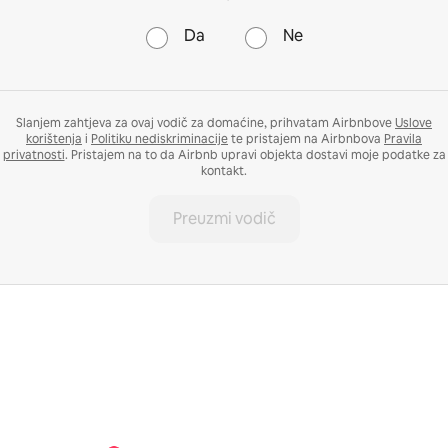
Da
Ne
Slanjem zahtjeva za ovaj vodič za domaćine, prihvatam Airbnbove
Uslove
korištenja
i
Politiku nediskriminacije
te pristajem na Airbnbova
Pravila
privatnosti
. Pristajem na to da Airbnb upravi objekta dostavi moje podatke za
kontakt.
Preuzmi vodič