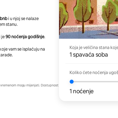
rbnb
i u njoj se nalaze
em stanu.
 je
90 noćenja godišnje
.
Koja je veličina stana koj
koje vam se isplaćuju na
1 spavaća soba
zarade.
Koliko ćete noćenja ugo
e vremenom mogu mijenjati. Dostupnost
1 noćenje