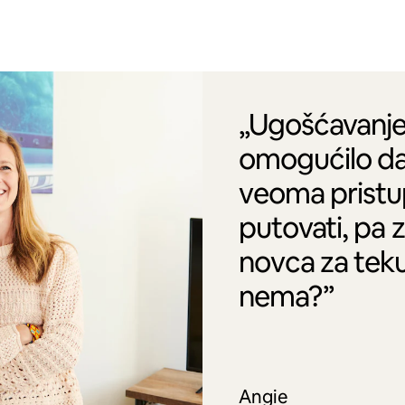
„Ugošćavanje
omogućilo da
veoma pristu
putovati, pa 
novca za tek
nema?”
Angie