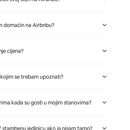
n domaćin na Airbnbu?
je cijena?
 s kojim se trebam upoznati?
arima kada su gosti u mojim stanovima?
 / stambenu jedinicu ako ja nisam tamo?