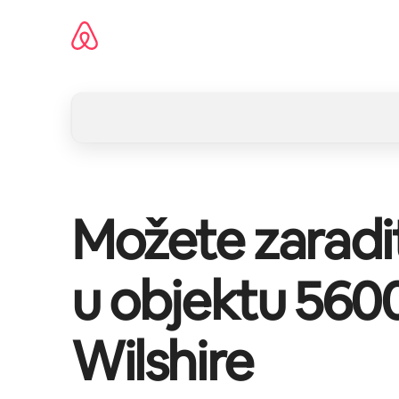
Pređi
na
sadržaj
Možete zaradi
u objektu
560
Wilshire