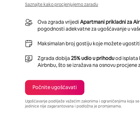
Saznajte kako procjenjujemo zaradu
Ova zgrada vrijedi
Apartmani prikladni za Ai
pogodnosti adekvatne za ugošćavanje u vaš
Maksimalan broj gostiju koje možete ugostiti
Zgrada dobija
25% udio u prihodu
od isplata 
Airbnbu, što se izražava na osnovu procjene 
Počnite ugošćavati
Ugošćavanje podliježe važećim zakonima i ograničenjima koja s
jedinice nije zagarantovana i podložna je promjenama.