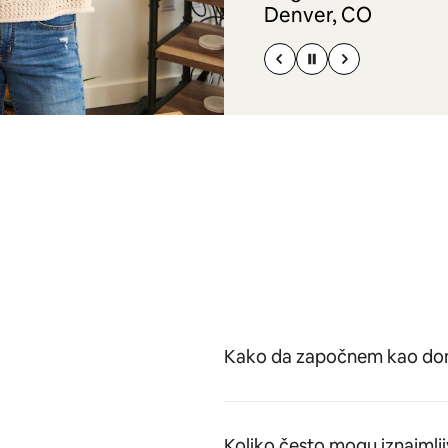
Denver, CO
Kako da započnem kao dom
Koliko često mogu iznajmlji