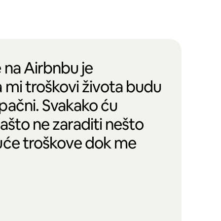
 na Airbnbu je
 mi troškovi života budu
pačni. Svakako ću
zašto ne zaraditi nešto
uće troškove dok me