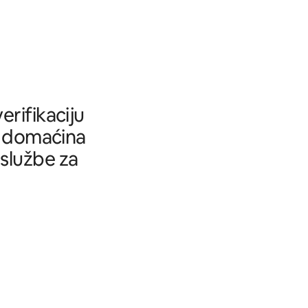
rifikaciju
tu domaćina
 službe za