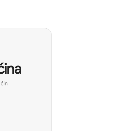
ćina
aćin