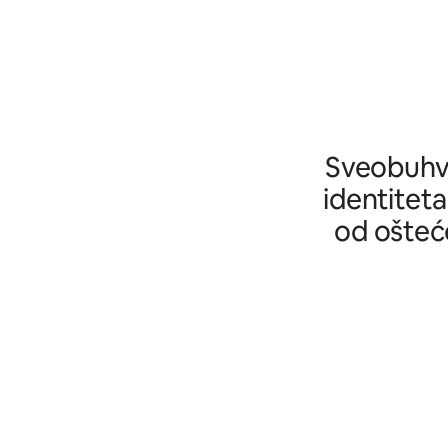
Sveobuhva
identiteta
od ošteće