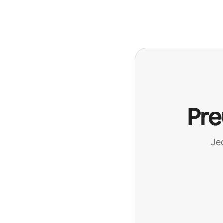
Vaša potencijalna zarada iznosi BAM1582 mjesečno
Pre
Jed