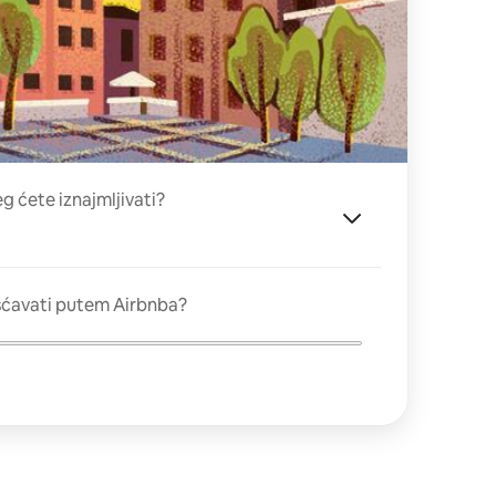
eg ćete iznajmljivati?
šćavati putem Airbnba?