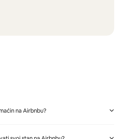
aćin na Airbnbu?
vati svoj stan na Airbnbu?