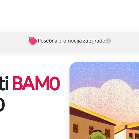
Posebna promocija za zgrade
ti
BAM
0
0