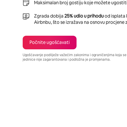
Maksimalan broj gostiju koje možete ugostiti
Zgrada dobija
25% udio u prihodu
od isplata 
Airbnbu, što se izražava na osnovu procjene 
Počnite ugošćavati
Ugošćavanje podliježe važećim zakonima i ograničenjima koja s
jedinice nije zagarantovana i podložna je promjenama.
Vaša potencijalna zarada iznosi BAM1286 mjesečno