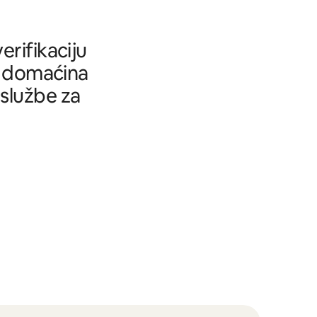
rifikaciju
tu domaćina
 službe za