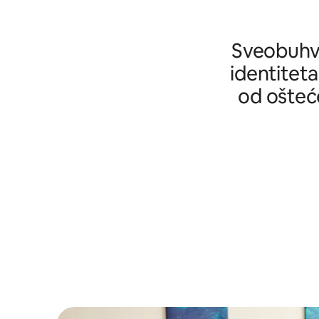
Sveobuhva
identiteta
od ošteće