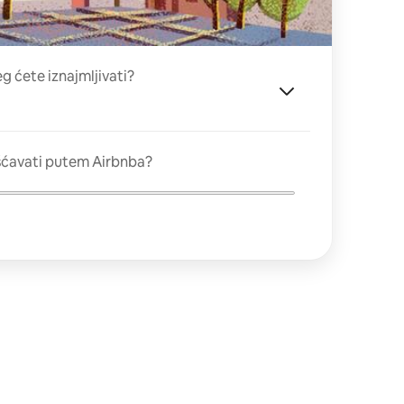
eg ćete iznajmljivati?
šćavati putem Airbnba?