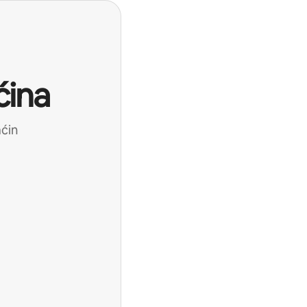
ćina
aćin