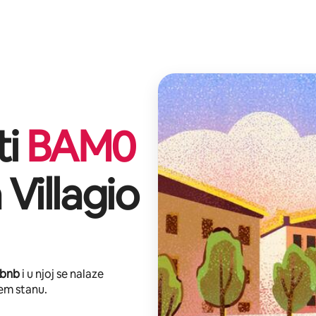
ti
BAM
0
 Villagio
rbnb
i u njoj se nalaze
em stanu.