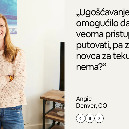
„Ugošćavanje
omogućilo da
veoma pristu
putovati, pa 
novca za tek
nema?”
Angie
Denver, CO