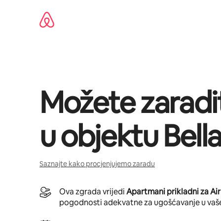
Pređi
na
sadržaj
Možete zaradi
u objektu
Bella
Saznajte kako procjenjujemo zaradu
Ova zgrada vrijedi
Apartmani prikladni za Ai
pogodnosti adekvatne za ugošćavanje u vaš