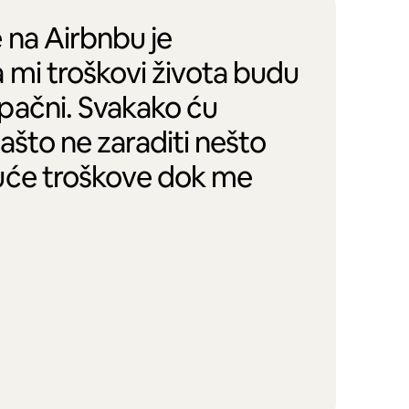
 na Airbnbu je
 mi troškovi života budu
pačni. Svakako ću
zašto ne zaraditi nešto
uće troškove dok me