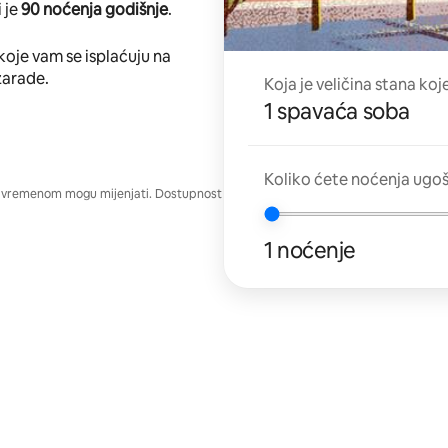
 je
90 noćenja godišnje
.
koje vam se isplaćuju na
zarade.
Koja je veličina stana koj
1 spavaća soba
Koliko ćete noćenja ugo
e vremenom mogu mijenjati. Dostupnost
1 noćenje