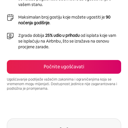
vašem stanu.
Maksimalan broj gostiju koje možete ugostiti je
90
noćenja godišnje
.
Zgrada dobija
25% udio u prihodu
od isplata koje vam
se isplaćuju na Airbnbu, što se izražava na osnovu
procjene zarade.
Počnite ugošćavati
Ugošćavanje podliježe važećim zakonima i ograničenjima koja se
vremenom mogu mijenjati. Dostupnost jedinice nije zagarantovana i
podložna je promjenama.
Vaša potencijalna zarada iznosi BAM1438 mjesečno