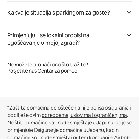
Kakva je situacija s parkingom za goste?
Primjenjuju li se lokalni propisi na
ugošćavanje u mojoj zgradi?
Ne možete pronaći ono što tražite?
Posjetite naš Centar za pomoć
*Zaštita domaćina od oštećenja nije polisa osiguranja i
podliježe ovim
odredbama, uslovima i ograničenjima
.
Ne štiti domaćine koji nude smještaje u Japanu, gdje se
primjenjuje
Osiguranje domaćina u Japanu
, kao ni
domaćine koji nude smještaj putem kompanije Airbnb