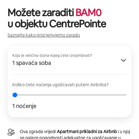
Možete zaraditi
BAM
0
u objektu
CentrePointe
Saznajte kako procjenjujemo zaradu
Koja je veličina stana kojeg ćete iznajmljivati?
1 spavaća soba
Koliko ćete noćenja ugošćavati putem Airbnba?
1 noćenje
Ova zgrada vrijedi
Apartmani prikladni za Airbnb
i u njoj
se nalaze pogodnosti adekvatne za ugošćavanje u