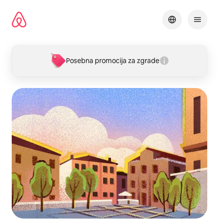
Pređi
na
sadržaj
Posebna promocija za zgrade