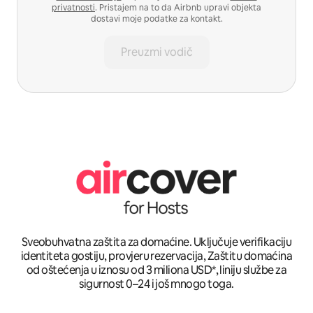
privatnosti
. Pristajem na to da Airbnb upravi objekta
dostavi moje podatke za kontakt.
Preuzmi vodič
Sveobuhvatna zaštita za domaćine. Uključuje verifikaciju
identiteta gostiju, provjeru rezervacija, Zaštitu domaćina
od oštećenja u iznosu od 3 miliona USD*, liniju službe za
sigurnost 0–24 i još mnogo toga.