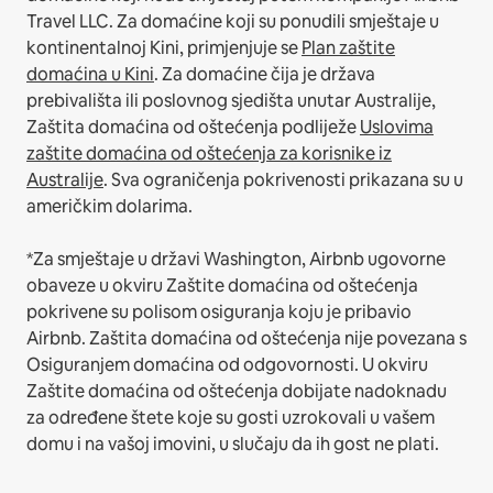
Travel LLC.
Za domaćine koji su ponudili smještaje u
kontinentalnoj Kini, primjenjuje se
Plan zaštite
domaćina u Kini
.
Za domaćine čija je država
prebivališta ili poslovnog sjedišta unutar Australije,
Zaštita domaćina od oštećenja podliježe
Uslovima
zaštite domaćina od oštećenja za korisnike iz
Australije
. Sva ograničenja pokrivenosti prikazana su u
američkim dolarima.
*Za smještaje u državi Washington, Airbnb ugovorne
obaveze u okviru Zaštite domaćina od oštećenja
pokrivene su polisom osiguranja koju je pribavio
Airbnb. Zaštita domaćina od oštećenja nije povezana s
Osiguranjem domaćina od odgovornosti. U okviru
Zaštite domaćina od oštećenja dobijate nadoknadu
za određene štete koje su gosti uzrokovali u vašem
domu i na vašoj imovini, u slučaju da ih gost ne plati.