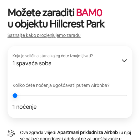
Možete zaraditi
BAM
0
u objektu
Hillcrest Park
Saznajte kako procjenjujemo zaradu
Koja je veličina stana kojeg ćete iznajmljivati?
1 spavaća soba
Koliko ćete noćenja ugošćavati putem Airbnba?
1 noćenje
Ova zgrada vrijedi
Apartmani prikladni za Airbnb
i u njoj
se nalaze pogodnosti adekvatne za ugošćavanje u