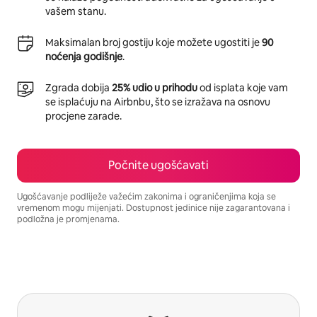
vašem stanu.
Maksimalan broj gostiju koje možete ugostiti je
90
noćenja godišnje
.
Zgrada dobija
25% udio u prihodu
od isplata koje vam
se isplaćuju na Airbnbu, što se izražava na osnovu
procjene zarade.
Počnite ugošćavati
Ugošćavanje podliježe važećim zakonima i ograničenjima koja se
vremenom mogu mijenjati. Dostupnost jedinice nije zagarantovana i
podložna je promjenama.
Vaša potencijalna zarada iznosi BAM1309 mjesečno