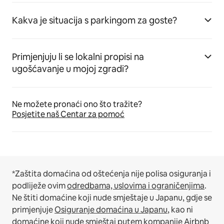
Kakva je situacija s parkingom za goste?
Primjenjuju li se lokalni propisi na
ugošćavanje u mojoj zgradi?
Ne možete pronaći ono što tražite?
Posjetite naš Centar za pomoć
*Zaštita domaćina od oštećenja nije polisa osiguranja i
podliježe ovim
odredbama, uslovima i ograničenjima
.
Ne štiti domaćine koji nude smještaje u Japanu, gdje se
primjenjuje
Osiguranje domaćina u Japanu
, kao ni
domaćine koji nude smještaj putem kompanije Airbnb