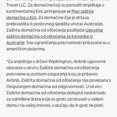
Travel LLC.
Za domaćine koji su ponudili smještaje u
kontinentalnoj Kini, primjenjuje se
Plan zaštite
domaćina u Kini
.
Za domaćine čija je država
prebivališta ili poslovnog sjedišta unutar Australije,
Zaštita domaćina od oštećenja podliježe
Uslovima
zaštite domaćina od oštećenja za korisnike iz
Australije
. Sva ograničenja pokrivenosti prikazana su u
američkim dolarima.
*Za smještaje u državi Washington, Airbnb ugovorne
obaveze u okviru Zaštite domaćina od oštećenja
pokrivene su polisom osiguranja koju je pribavio
Airbnb. Zaštita domaćina od oštećenja nije povezana s
Osiguranjem domaćina od odgovornosti. U okviru
Zaštite domaćina od oštećenja dobijate nadoknadu
za određene štete koje su gosti uzrokovali u vašem
domu i na vašoj imovini, u slučaju da ih gost ne plati.