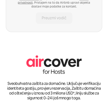
privatnosti
. Pristajem na to da Airbnb upravi objekta
dostavi moje podatke za kontakt.
Preuzmi vodič
Sveobuhvatna zaštita za domaćine. Uključuje verifikaciju
identiteta gostiju, provjeru rezervacija, Zaštitu domaćina
od oštećenja u iznosu od 3 miliona USD*, liniju službe za
sigurnost 0–24 i još mnogo toga.