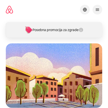
Pređi
na
sadržaj
Posebna promocija za zgrade