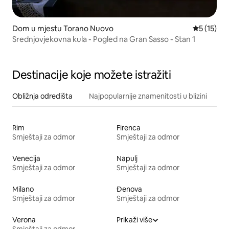
Dom u mjestu Torano Nuovo
Prosječna 
5 (15)
Srednjovjekovna kula - Pogled na Gran Sasso - Stan 1
Destinacije koje možete istražiti
Obližnja odredišta
Najpopularnije znamenitosti u blizini
Rim
Firenca
Smještaji za odmor
Smještaji za odmor
Venecija
Napulj
Smještaji za odmor
Smještaji za odmor
Milano
Đenova
Smještaji za odmor
Smještaji za odmor
Verona
Prikaži više
Smještaji za odmor