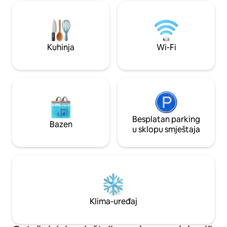
brz Wi-Fi i Smart TV
panorami mora i planina od 180 stepeni
ulje, sirće, šećer, s
(oba 45 minuta). Nedavno restauriran, sa
peškiri i sapun su 
tri dvokrevetne sobe, parkingom 50m i
prodavnicama/pekara/taverna 200m.
Kuhinja
Wi-Fi
Besplatan parking
Bazen
u sklopu smještaja
Klima-uređaj