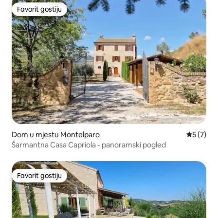
Favorit gostiju
Favorit gostiju
Dom u mjestu Montelparo
Prosječna
5 (7)
Šarmantna Casa Capriola - panoramski pogled
Favorit gostiju
Favorit gostiju