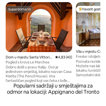
Superdomaćin
Favorit gostiju
Superdomaćin
Glavni favorit gost
Vila u mjestu Colli
Freske i stoljetni 
Dom u mjestu Santa Vittoria i
Prosječna ocjena: 4,83 od 5, rec
4,83 (40)
Poznata rezidenci
n Matenano
Pogled s krova Le Marchea
Možete nas lako p
Dobro došli u pravu Italiju. Ovo je
lokalnu turističku z
jedinstven smještaj, lokalno nazvan Casa
Samostalni dolazak
Matita (The Pencil House). Ima
kojem trenutku 2️
fantastičan pogled koji vas čeka s lođe
boravke (kontaktira
Popularni sadržaji u smještajima za
(natkrivena terasa). Opustite se, čitajte,
Cijela vila od preko 600 m²
pijte prošek ili večerajte dok gledate
odmor na lokaciji: Appignano del Tronto
park od 2000 m² 
nevjerovatne zalaske sunca u mirnom
ljubimce 🚗 Privatn
srednjovjekovnom selu Santa Vittoria.
natkriven – bespla
Na vrhu sela na vrhu brda, kuća uživa u