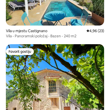
Vila u mjestu Castignano
Prosječna ocje
4,96 (23)
Vila - Panoramski položaj - Bazen - 240 m2
Favorit gostiju
Favorit gostiju