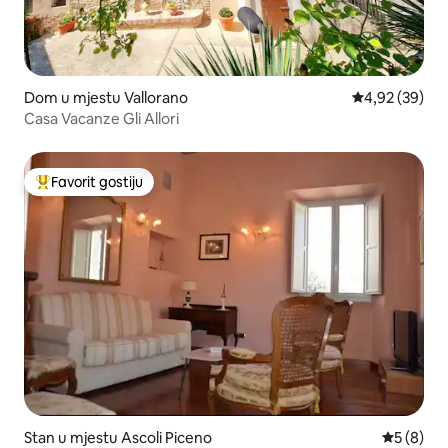
Dom u mjestu Vallorano
Prosječna ocje
4,92 (39)
Casa Vacanze Gli Allori
Favorit gostiju
Glavni favorit gostiju
Stan u mjestu Ascoli Piceno
Prosječna 
5 (8)