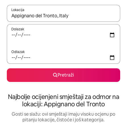
Lokacija
Kad rezultati budu dostupni, krećite se gore i dolje pomoću strel
Dolazak
Odlazak
Pretraži
Najbolje ocijenjeni smještaji za odmor na
lokaciji: Appignano del Tronto
Gosti se slažu: ovi smještaji imaju visoku ocjenu po
pitanju lokacije, čistoće i još kategorija.