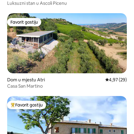
Luksuzni stan u Ascoli Picenu
Favorit gostiju
Favorit gostiju
Dom u mjestu Atri
Prosječna ocje
4,97 (29)
Casa San Martino
Favorit gostiju
Glavni favorit gostiju