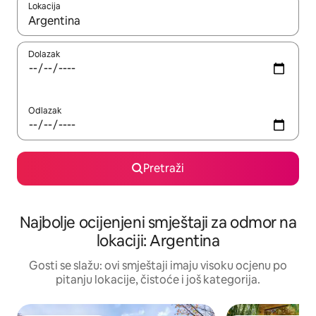
Lokacija
Kad rezultati budu dostupni, krećite se gore i dolje pomoću strel
Dolazak
Odlazak
Pretraži
Najbolje ocijenjeni smještaji za odmor na
lokaciji: Argentina
Gosti se slažu: ovi smještaji imaju visoku ocjenu po
pitanju lokacije, čistoće i još kategorija.