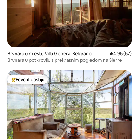
Brvnara u mjestu Villa General Belgrano
Prosječna ocje
4,95 (57)
Brvnara u potkrovlju s prekrasnim pogledom na Sierre
Favorit gostiju
Glavni favorit gostiju