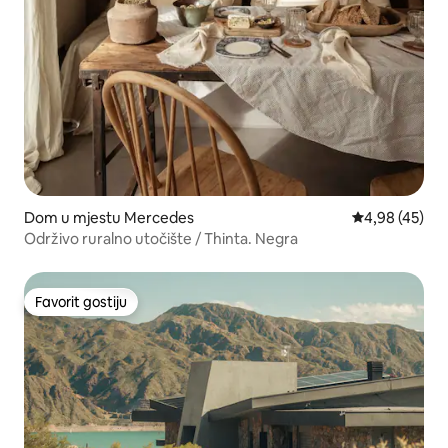
Dom u mjestu Mercedes
Prosječna ocje
4,98 (45)
Održivo ruralno utočište / Thinta. Negra
Favorit gostiju
Favorit gostiju