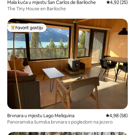
Mala kuća u mjestu San Carlos de Bariloche
Prosječna ocje
4,92 (25)
The Tiny House en Bariloche
Favorit gostiju
Glavni favorit gostiju
Brvnara u mjestu Lago Meliquina
Prosječna ocje
4,98 (58)
Panoramska šumska brvnara s pogledom na jezero