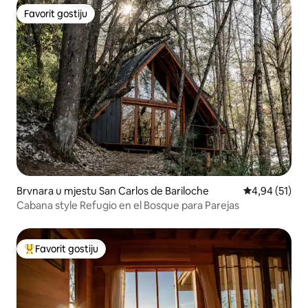
Favorit gostiju
Favorit gostiju
Brvnara u mjestu San Carlos de Bariloche
Prosječna ocje
4,94 (51)
Cabana style Refugio en el Bosque para Parejas
Favorit gostiju
Glavni favorit gostiju