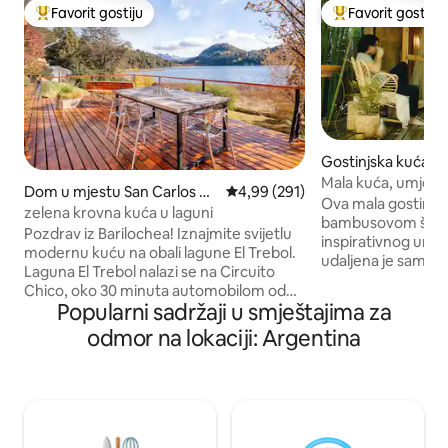
Favorit gostiju
Favorit gostiju
Glavni favorit gostiju
Glavni favorit gost
Gostinjska kuća u
nning
Mala kuća, umjetno
Dom u mjestu San Carlos de
Prosječna ocjena: 4,99 od 5, rece
4,99 (291)
min. od aerodrom
Ova mala gostinjs
Bariloche
zelena krovna kuća u laguni
bambusovom šuma
Pozdrav iz Barilochea! Iznajmite svijetlu
inspirativnog umje
modernu kuću na obali lagune El Trebol.
udaljena je samo 
Laguna El Trebol nalazi se na Circuito
međunarodnog ae
Chico, oko 30 minuta automobilom od
Savršeno za zaustav
Popularni sadržaji u smještajima za
centra Barilochea. Kada se pronađe na
noćenja, nudi priv
„Circuito Chico”, udaljeni ste nekoliko
odmor na lokaciji: Argentina
krevet, vrt i viseću ležalj
kilometara od mjesta nevjerovatne
zakazati vrijeme z
ljepote: - Udaljenost od Cerro
umjetničkom studij
Campanario (sedmi najbolji pogled na
sobi i studiju za jogu/ples. O
svijet! ) : 2 km - Udaljenost od Švicarske
zavisnosti od dostu
kolonije: 5 km - Udaljenost do vidikovca:
umjetnost i časovi/
3 km - Udaljenost poluostrva San Pedro: