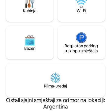
opuštajuće masaže. Besplatan Ez
4 km - Udaljenost do Cerro Catedrala: 20
transfer za boravke
km Ako nemate vlastiti prevoz, postoji
Kuhinja
Wi-Fi
javni prevoz putnika 20 minuta hoda od
kuće, a iznajmljivanje bicikla je udaljeno
20 minuta hoda. Svaka privatna soba
uključuje:. Bračni krevet (180*200). LCD
TV. WI-FI. Privatno kupatilo s pogledom
na lagunu Govorim tečni španski,
engleski i portugalski (maternji jezik).
Javite mi ako imate dodatnih pitanja prije
Besplatan parking
Bazen
nego što rezervišete!! Radujem se što ću
u sklopu smještaja
vam poželjeti dobrodošlicu u Bariloche!
Klima-uređaj
Ostali sjajni smještaji za odmor na lokaciji:
Argentina