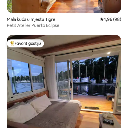
Mala kuća u mjestu Tigre
Prosječna ocje
4,96 (98)
Petit Atelier Puerto Eclipse
Favorit gostiju
Glavni favorit gostiju