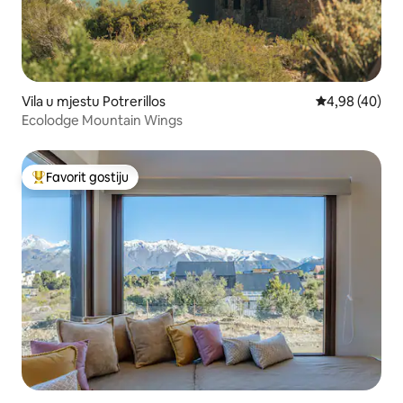
Vila u mjestu Potrerillos
Prosječna ocje
4,98 (40)
Ecolodge Mountain Wings
Favorit gostiju
Glavni favorit gostiju