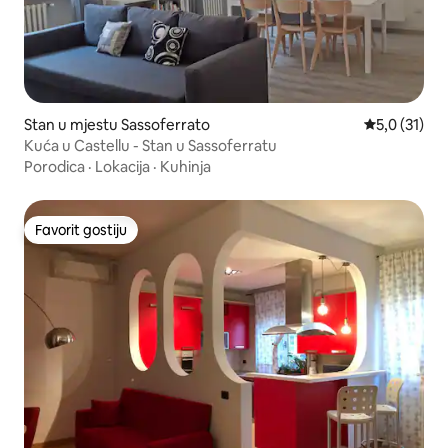
Stan u mjestu Sassoferrato
Prosječna oc
5,0 (31)
Kuća u Castellu - Stan u Sassoferratu
Porodica
·
Lokacija
·
Kuhinja
Favorit gostiju
Favorit gostiju