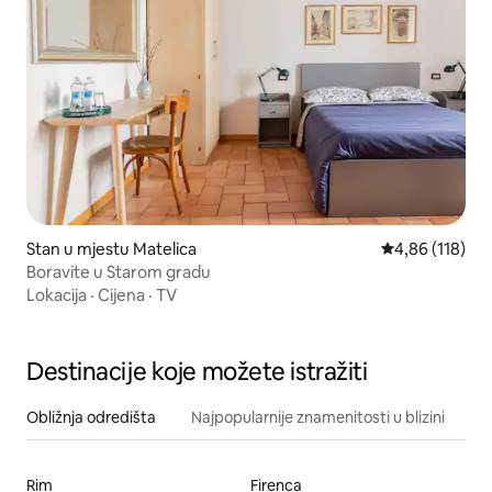
Stan u mjestu Matelica
Prosječna ocjen
4,86 (118)
Boravite u Starom gradu
Lokacija
·
Cijena
·
TV
Destinacije koje možete istražiti
Obližnja odredišta
Najpopularnije znamenitosti u blizini
Rim
Firenca