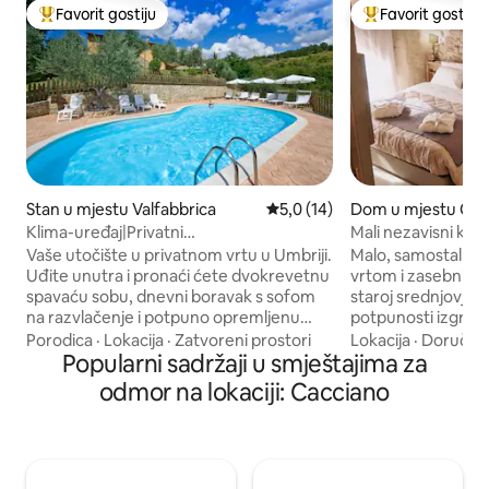
Favorit gostiju
Favorit gostiju
Glavni favorit gostiju
Glavni favorit gost
Stan u mjestu Valfabbrica
Prosječna ocjena: 5,0 od 5, rec
5,0 (14)
Dom u mjestu Chi
ommenda
Klima-uređaj|Privatni
Mali nezavisni kam
vrt|Doživljaji|Bazen|Asisi 20 km
Vaše utočište u privatnom vrtu u Umbriji.
Malo, samostalno p
Uđite unutra i pronaći ćete dvokrevetnu
vrtom i zasebnim 
spavaću sobu, dnevni boravak s sofom
staroj srednjovjek
na razvlačenje i potpuno opremljenu
potpunosti izgrađ
kuhinju s klima-uređajem. Ali pravi
uređenoj u šarma
Porodica
·
Lokacija
·
Zatvoreni prostori
Lokacija
·
Doručak
dragulj je vaš vlastiti ekskluzivni vrt:
Popularni sadržaji u smještajima za
stilu. Korisna povr
jedina stvar na dnevnom redu je tišina,
kvadratna metra. N
odmor na lokaciji: Cacciano
svjež vazduh i opuštanje. Okruženi
mjestu, s parkingo
cvatućom šumom i drevnim maslinicima,
mirnom području, a
imat ćete slobodu da istražite slikovite
udaljeni 1 km (0,6 m
prirodne staze ili da se opustite u našem
metara od stare cr
bazenu. Isprobajte jedinstvena iskustva
malom selu, ali je 