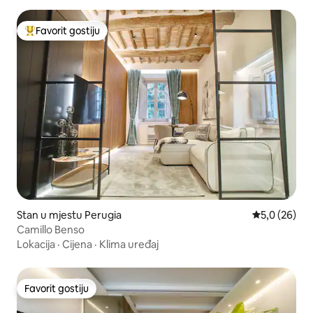
Favorit gostiju
Glavni favorit gostiju
Stan u mjestu Perugia
Prosječna ocj
5,0 (26)
Camillo Benso
Lokacija
·
Cijena
·
Klima uređaj
Favorit gostiju
Favorit gostiju