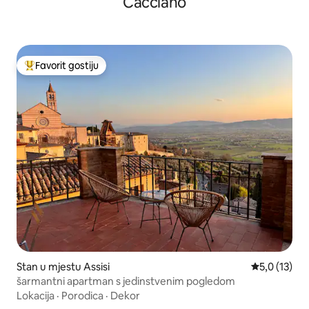
Cacciano
Favorit gostiju
Glavni favorit gostiju
Stan u mjestu Assisi
Prosječna oc
5,0 (13)
šarmantni apartman s jedinstvenim pogledom
Lokacija
·
Porodica
·
Dekor