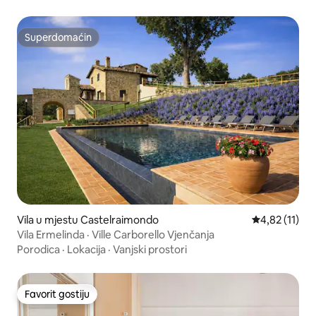
Superdomaćin
Superdomaćin
Vila u mjestu Castelraimondo
Prosječna ocj
4,82 (11)
Vila Ermelinda · Ville Carborello Vjenčanja
Porodica
·
Lokacija
·
Vanjski prostori
Favorit gostiju
Favorit gostiju