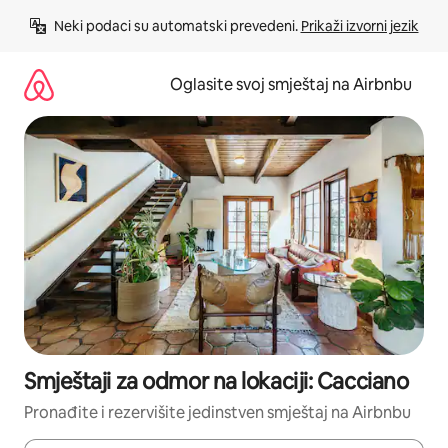
Pređi
Neki podaci su automatski prevedeni. 
Prikaži izvorni jezik
na
sadržaj
Oglasite svoj smještaj na Airbnbu
Smještaji za odmor na lokaciji: Cacciano
Pronađite i rezervišite jedinstven smještaj na Airbnbu