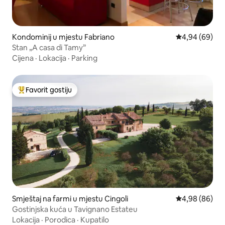
Kondominij u mjestu Fabriano
Prosječna ocje
4,94 (69)
Stan „A casa di Tamy”
Cijena
·
Lokacija
·
Parking
Favorit gostiju
Glavni favorit gostiju
Smještaj na farmi u mjestu Cingoli
Prosječna ocje
4,98 (86)
Gostinjska kuća u Tavignano Estateu
Lokacija
·
Porodica
·
Kupatilo