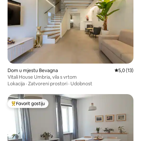
Dom u mjestu Bevagna
Prosječna oc
5,0 (13)
Vitali House Umbria, vila s vrtom
Lokacija
·
Zatvoreni prostori
·
Udobnost
Favorit gostiju
Glavni favorit gostiju