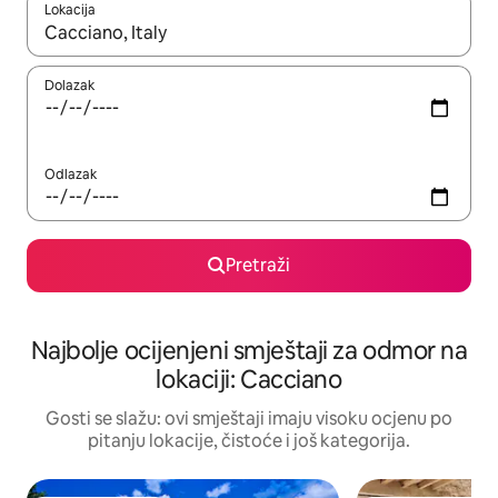
Lokacija
Kad rezultati budu dostupni, krećite se gore i dolje pomoću strel
Dolazak
Odlazak
Pretraži
Najbolje ocijenjeni smještaji za odmor na
lokaciji: Cacciano
Gosti se slažu: ovi smještaji imaju visoku ocjenu po
pitanju lokacije, čistoće i još kategorija.