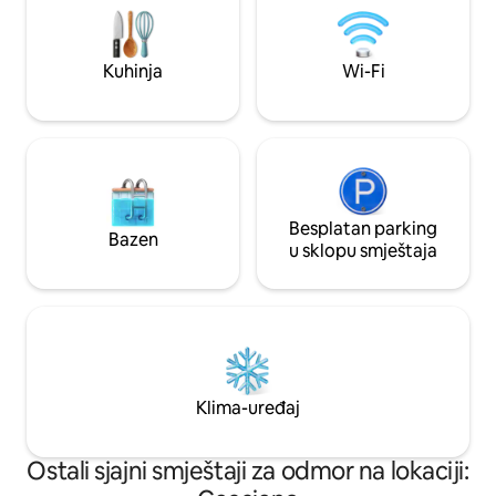
koja nudimo upravo ovdje na imanju: lov
minuta od Perugie,
na tartufe, svijet pčela i još mnogo toga.
Trasimeno, 5 minu
minuta od Asizija.
Kuhinja
Wi-Fi
Besplatan parking
Bazen
u sklopu smještaja
Klima-uređaj
Ostali sjajni smještaji za odmor na lokaciji: